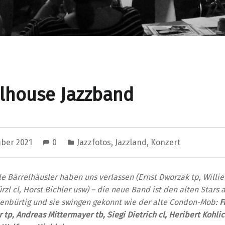
lhouse Jazzband
mber 2021
0
Jazzfotos
,
Jazzland
,
Konzert
ele Bärrelhäusler haben uns verlassen (Ernst Dworzak tp, Will
ürzl cl, Horst Bichler usw) – die neue Band ist den alten Stars 
enbürtig und sie swingen gekonnt wie der alte Condon-Mob:
F
r tp,
Andreas Mittermayer
tb,
Siegi Dietrich cl,
Heribert Kohlic