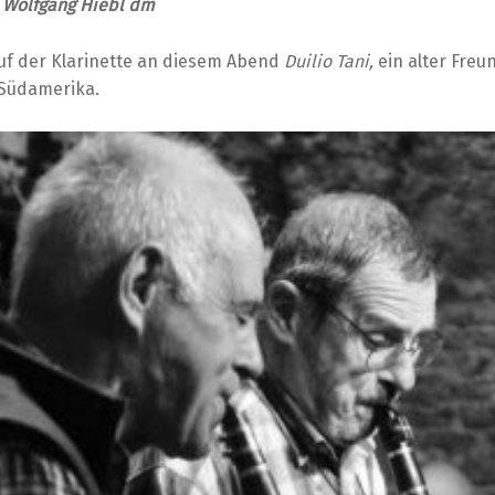
d
Wolfgang Hiebl dm
auf der Klarinette an diesem Abend
Duilio Tani,
ein alter Freu
Südamerika.