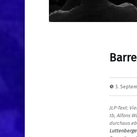
Barre
3. Septe
JLP-Text: Vi
tb, Alfons W
durchaus eb
Luttenberge