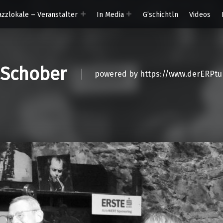
azzlokale – Veranstalter
In Media
G’schichtln
Videos
 Schober
powered by https://www.derERPtu