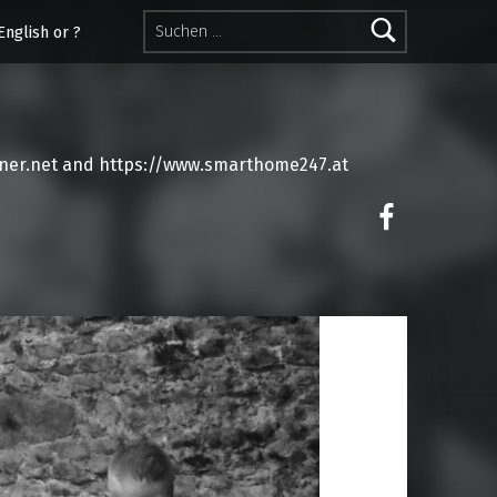
Suchen nach:
English or ?
ner.net and https://www.smarthome247.at
on faceoo