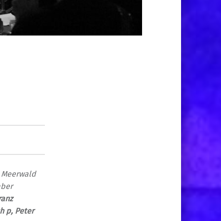
ie Meerwald
aber
ranz
h p,
Peter