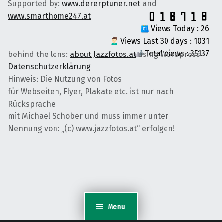
Supported by:
www.dererptuner.net
and
www.smarthome247.at
Views Today : 26
Views Last 30 days : 1031
Total views : 35137
behind the lens:
about Jazzfotos.at
using Wordpress
Datenschutzerklärung
Hinweis: Die Nutzung von Fotos
für Webseiten, Flyer, Plakate etc. ist nur nach
Rücksprache
mit Michael Schober und muss immer unter
Nennung von: „(c) www.jazzfotos.at“ erfolgen!
Menu