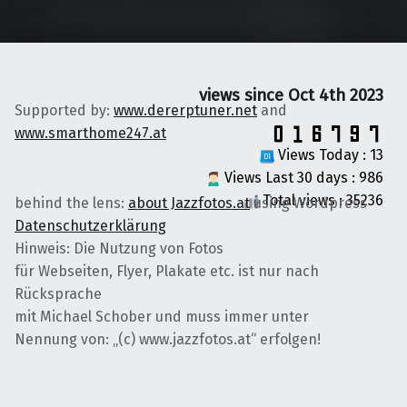
views since Oct 4th 2023
Supported by:
www.dererptuner.net
and
www.smarthome247.at
Views Today : 13
Views Last 30 days : 986
Total views : 35236
behind the lens:
about Jazzfotos.at
using Wordpress
Datenschutzerklärung
Hinweis: Die Nutzung von Fotos
für Webseiten, Flyer, Plakate etc. ist nur nach
Rücksprache
mit Michael Schober und muss immer unter
Nennung von: „(c) www.jazzfotos.at“ erfolgen!