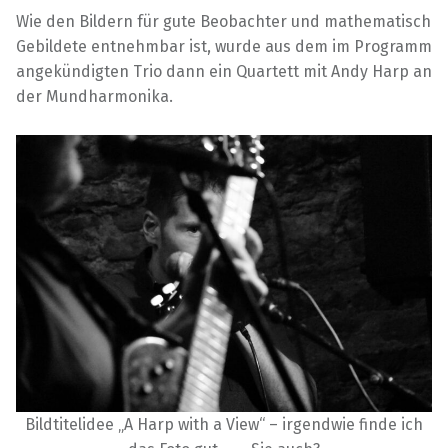
Wie den Bildern für gute Beobachter und mathematisch
Gebildete entnehmbar ist, wurde aus dem im Programm
angekündigten Trio dann ein Quartett mit Andy Harp an
der Mundharmonika.
Bildtitelidee „A Harp with a View“ – irgendwie finde ich