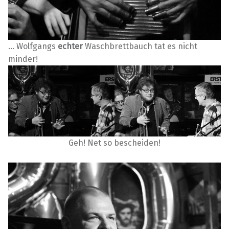
… Wolfgangs
echter
Waschbrettbauch tat es nicht
minder!
Geh! Net so bescheiden!