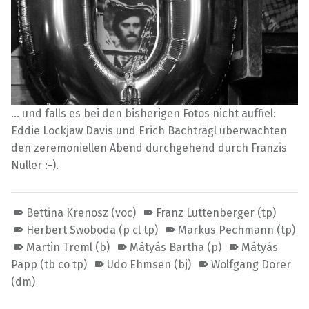
… und falls es bei den bisherigen Fotos nicht auffiel:
Eddie Lockjaw Davis und Erich Bachträgl überwachten
den zeremoniellen Abend durchgehend durch Franzis
Nuller :-).
Bettina Krenosz (voc)
Franz Luttenberger (tp)
Herbert Swoboda (p cl tp)
Markus Pechmann (tp)
Martin Treml (b)
Mátyás Bartha (p)
Mátyás
Papp (tb co tp)
Udo Ehmsen (bj)
Wolfgang Dorer
(dm)