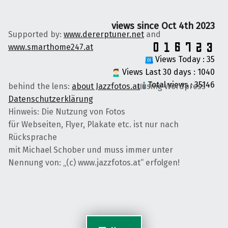
views since Oct 4th 2023
Supported by:
www.dererptuner.net
and
www.smarthome247.at
Views Today : 35
Views Last 30 days : 1040
Total views : 35146
behind the lens:
about Jazzfotos.at
using Wordpress
Datenschutzerklärung
Hinweis: Die Nutzung von Fotos
für Webseiten, Flyer, Plakate etc. ist nur nach
Rücksprache
mit Michael Schober und muss immer unter
Nennung von: „(c) www.jazzfotos.at“ erfolgen!