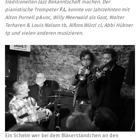
traditionellen Jazz Bekanntschaft machen. Der
pianistische Trompeter
F.L.
konnte vor Jahrzehnten mit
Alton Purnell p&voc, Willy Meerwald als Gast, Walter
Terharen & Louis Nelson tb, Alfons Würzl cl, Abbi Hübner
tp und vielen anderen musizieren.
Ein Schelm wer bei dem Bläserständchen an den