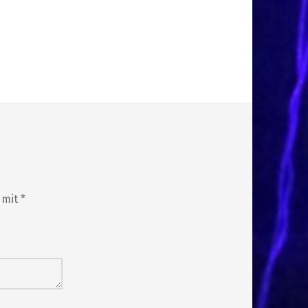
d mit
*