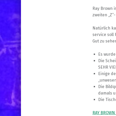
Ray Brown i
zweiten „Z“-
Natürlich k
service soll 
Gut zu sehen
Es wurde
Die Schei
SEHR VIE
Einige d
„unwesent
Die Bild
damals u
Die Tisc
RAY BROWN TR