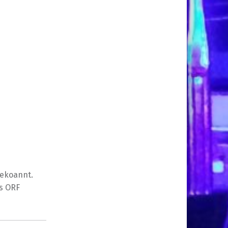
bekoannt.
s ORF