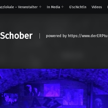
azzlokale – Veranstalter
In Media
G’schichtln
Videos
 Schober
powered by https://www.derERPtu