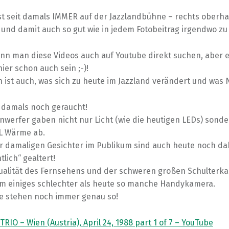
st seit damals IMMER auf der Jazzlandbühne – rechts oberha
 und damit auch so gut wie in jedem Fotobeitrag irgendwo zu
ann man diese Videos auch auf Youtube direkt suchen, aber 
hier schon auch sein ;-)!
 ist auch, was sich zu heute im Jazzland verändert und was 
 damals noch geraucht!
nwerfer gaben nicht nur Licht (wie die heutigen LEDs) sond
L Wärme ab.
er damaligen Gesichter im Publikum sind auch heute noch da
lich“ gealtert!
qualität des Fernsehens und der schweren großen Schulterk
m einiges schlechter als heute so manche Handykamera.
he stehen noch immer genau so!
IO – Wien (Austria), April 24, 1988 part 1 of 7 – YouTube