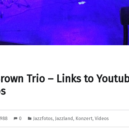
rown Trio – Links to Youtu
os
 1988
0
Jazzfotos
,
Jazzland
,
Konzert
,
Videos