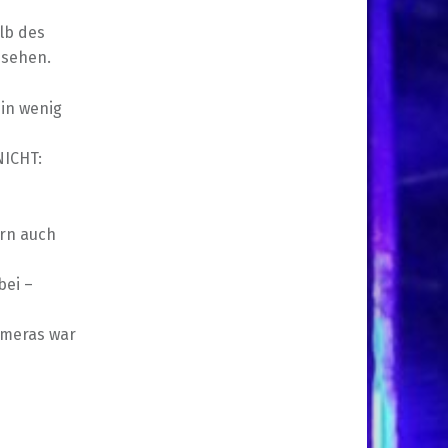
lb des
 sehen.
ein wenig
NICHT:
ern auch
bei –
ameras war