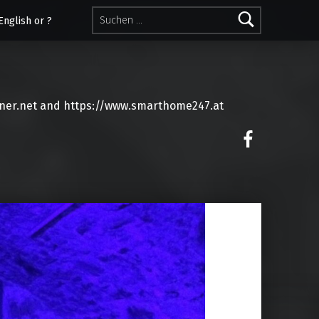
Suchen nach:
English or ?
ner.net and https://www.smarthome247.at
on faceoo