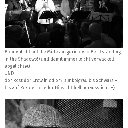
Bühnenlicht auf die Mitte ausgerichtet = Bertl standing
in the Shadows! (und damit immer leicht verwackelt
abgelichtet)
UND
der Rest der Crew in edlem Dunkelgrau bis Schwarz –
bis auf Rex der in jeder Hinsicht hell heraussticht :-)!