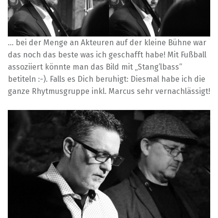
… bei der Menge an Akteuren auf der kleine Bühne war
das noch das beste was ich geschafft habe! Mit Fußball
assoziiert könnte man das Bild mit „Stang’lbass“
betiteln :-). Falls es Dich beruhigt: Diesmal habe ich die
ganze Rhytmusgruppe inkl. Marcus sehr vernachlässigt!