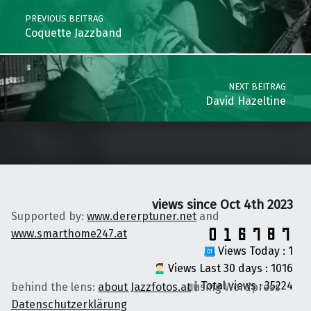
PREVIOUS BEITRAG
Coquette Jazzband
NEXT BEITRAG
David Hazeltine
views since Oct 4th 2023
Supported by:
www.dererptuner.net
and
www.smarthome247.at
Views Today : 1
Views Last 30 days : 1016
Total views : 35224
behind the lens:
about Jazzfotos.at
using Wordpress
Datenschutzerklärung