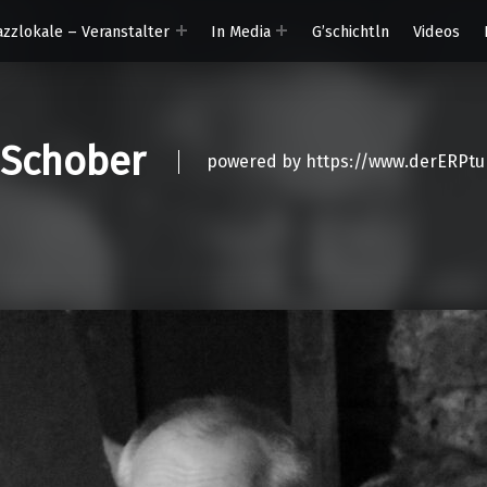
azzlokale – Veranstalter
In Media
G’schichtln
Videos
 Schober
powered by https://www.derERPtu