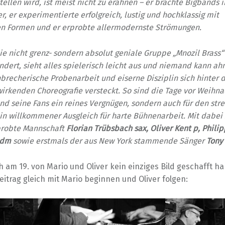
tellen wird, ist meist nicht zu erahnen – er brachte Bigbands 
er, er experimentierte erfolgreich, lustig und hochklassig mit
len Formen und er erprobte allermodernste Strömungen.
 nicht grenz- sondern absolut geniale Gruppe „Mnozil Brass“
ert, sieht alles spielerisch leicht aus und niemand kann ahn
brecherische Probenarbeit und eiserne Disziplin sich hinter d
wirkenden Choreografie versteckt. So sind die Tage vor Weihna
und seine Fans ein reines Vergnügen, sondern auch für den str
n willkommener Ausgleich für harte Bühnenarbeit. Mit dabei 
robte Mannschaft
Florian Trübsbach sax, Oliver Kent p, Philip
 dm
sowie erstmals der aus New York stammende Sänger
Tony
 am 19. von Mario und Oliver kein einziges Bild geschafft h
eitrag gleich mit Mario beginnen und Oliver folgen: