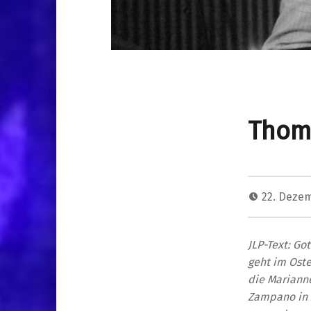
Thom
22. Deze
JLP-Text: Go
geht im Ost
die Mariann
Zampano in 