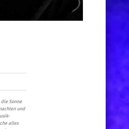
– die Sonne
hnachten und
usik-
che alles