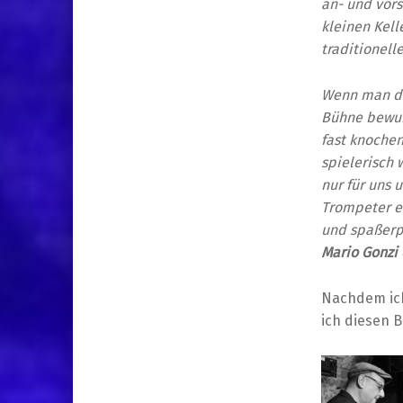
an- und vors
kleinen Kell
traditionel
Wenn man die
Bühne bewund
fast knochen
spielerisch 
nur für uns 
Trompeter ei
und spaßerp
Mario Gonzi
Nachdem ich
ich diesen B