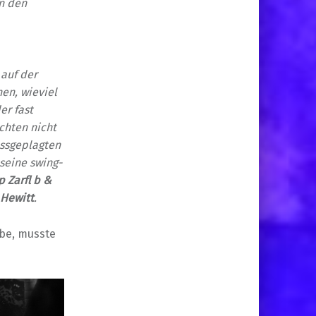
in den
 auf der
en, wieviel
er fast
chten nicht
essgeplagten
seine swing-
p Zarfl b &
 Hewitt
.
abe, musste