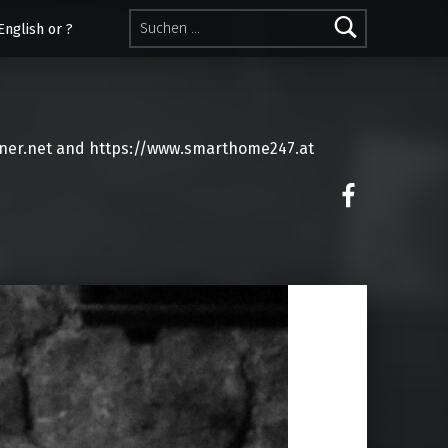
Suchen nach:
English or ?
ner.net and https://www.smarthome247.at
on faceoo