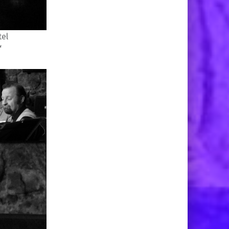
tel
“