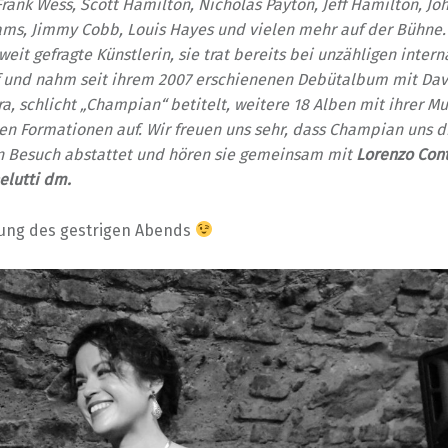
rank Wess, Scott Hamilton, Nicholas Payton, Jeff Hamilton, Jo
iams, Jimmy Cobb, Louis Hayes und vielen mehr auf der Bühne
tweit gefragte Künstlerin, sie trat bereits bei unzähligen inter
uf und nahm seit ihrem 2007 erschienenen Debütalbum mit Dav
ra, schlicht „Champian“ betitelt, weitere 18 Alben mit ihrer Mu
n Formationen auf. Wir freuen uns sehr, dass Champian uns d
n Besuch abstattet und hören sie gemeinsam mit
Lorenzo Con
elutti dm.
zung des gestrigen Abends