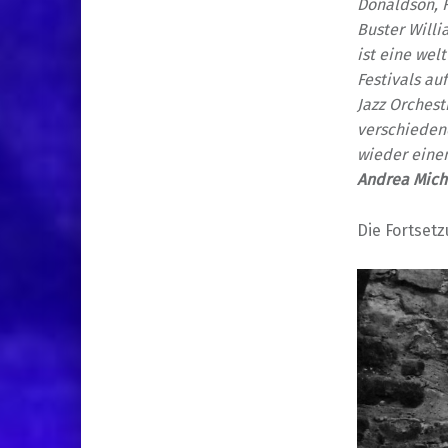
Donaldson, F
Buster Will
ist eine wel
Festivals a
Jazz Orchest
verschiedene
wieder eine
Andrea Mich
Die Fortset