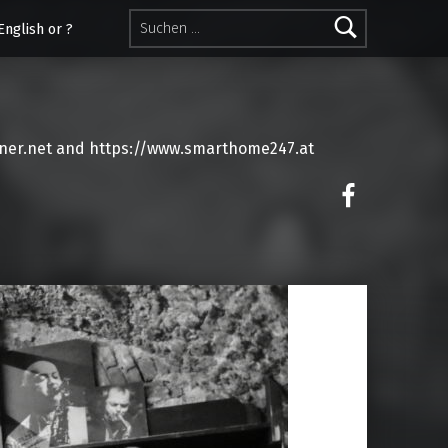
Suchen nach:
English or ?
ner.net and https://www.smarthome247.at
on faceoo