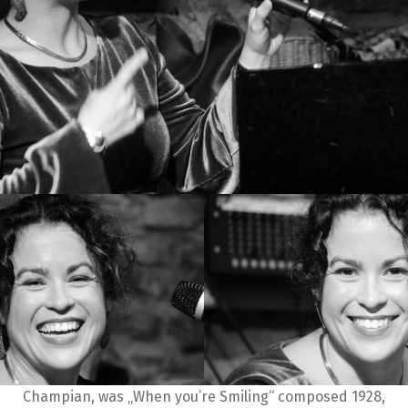
Champian, was „When you’re Smiling“ composed 1928,