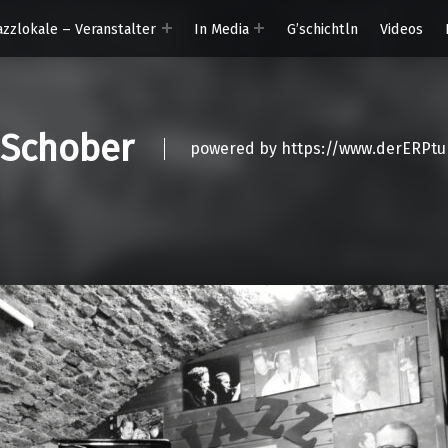
azzlokale – Veranstalter
In Media
G’schichtln
Videos
 Schober
powered by https://www.derERPtu