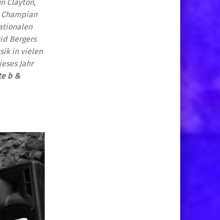
hn Clayton,
. Champian
nationalen
id Bergers
sik in vielen
ieses Jahr
te b &