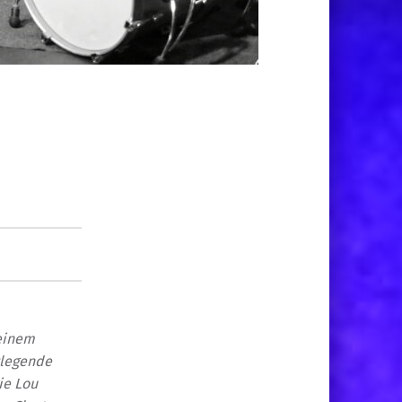
 einem
zzlegende
ie Lou