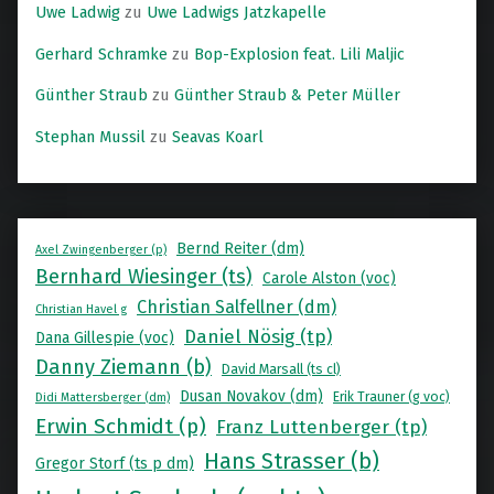
Uwe Ladwig
zu
Uwe Ladwigs Jatzkapelle
Gerhard Schramke
zu
Bop-Explosion feat. Lili Maljic
Günther Straub
zu
Günther Straub & Peter Müller
Stephan Mussil
zu
Seavas Koarl
Bernd Reiter (dm)
Axel Zwingenberger (p)
Bernhard Wiesinger (ts)
Carole Alston (voc)
Christian Salfellner (dm)
Christian Havel g
Daniel Nösig (tp)
Dana Gillespie (voc)
Danny Ziemann (b)
David Marsall (ts cl)
Dusan Novakov (dm)
Erik Trauner (g voc)
Didi Mattersberger (dm)
Erwin Schmidt (p)
Franz Luttenberger (tp)
Hans Strasser (b)
Gregor Storf (ts p dm)