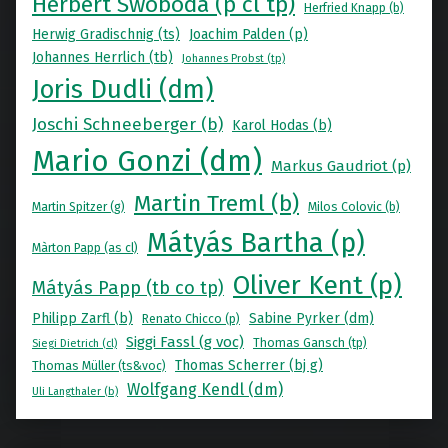
Herbert Swoboda (p cl tp)
Herfried Knapp (b)
Herwig Gradischnig (ts)
Joachim Palden (p)
Johannes Herrlich (tb)
Johannes Probst (tp)
Joris Dudli (dm)
Joschi Schneeberger (b)
Karol Hodas (b)
Mario Gonzi (dm)
Markus Gaudriot (p)
Martin Treml (b)
Martin Spitzer (g)
Milos Colovic (b)
Mátyás Bartha (p)
Màrton Papp (as cl)
Oliver Kent (p)
Mátyás Papp (tb co tp)
Philipp Zarfl (b)
Sabine Pyrker (dm)
Renato Chicco (p)
Siggi Fassl (g voc)
Thomas Gansch (tp)
Siegi Dietrich (cl)
Thomas Scherrer (bj g)
Thomas Müller (ts&voc)
Wolfgang Kendl (dm)
Uli Langthaler (b)