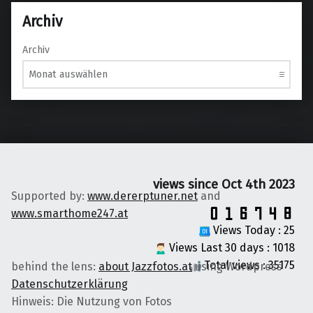
Archiv
Archiv
views since Oct 4th 2023
Supported by:
www.dererptuner.net
and
www.smarthome247.at
Views Today : 25
Views Last 30 days : 1018
Total views : 35175
behind the lens:
about Jazzfotos.at
using Wordpress
Datenschutzerklärung
Hinweis: Die Nutzung von Fotos