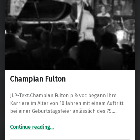
Champian Fulton
JLP-Text:Champian Fulton p & voc begann ihre
Karriere im Alter von 10 Jahren mit einem Auftritt
bei einer Geburtstagsfeier anlässlich des 75.…
“Champian Fulton”
Continue reading
…