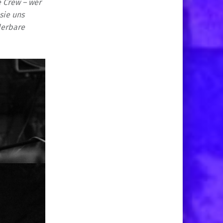
 Crew – wer
sie uns
derbare