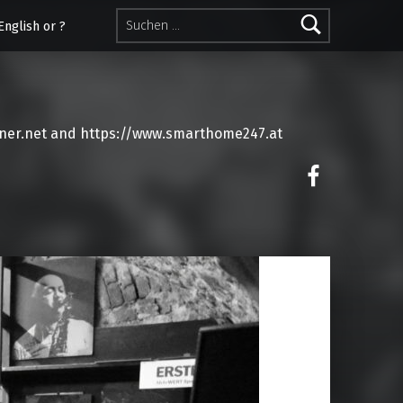
Suchen nach:
English or ?
ner.net and https://www.smarthome247.at
on faceoo