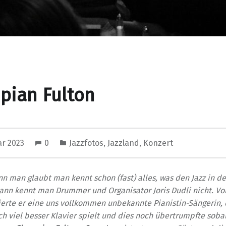
pian Fulton
ar 2023
0
Jazzfotos
,
Jazzland
,
Konzert
nn man glaubt man kennt schon (fast) alles, was den Jazz in d
ann kennt man Drummer und Organisator Joris Dudli nicht. Vor
ierte er eine uns vollkommen unbekannte Pianistin-Sängerin, 
ch viel besser Klavier spielt und dies noch übertrumpfte sobal