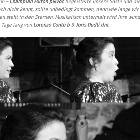
nn –
Champian Fulton p&voc
begeisterte unsere Gäste und die
h nicht kennt, sollte unbedingt kommen, denn wie lange wir 
en steht in den Sternen. Musikalisch untermalt wird Ihre wun
 Tage lang von
Lorenzo Conte b
&
Joris Dudli dm.