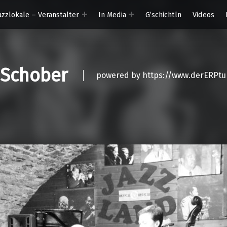
azzlokale – Veranstalter
In Media
G’schichtln
Videos
 Schober
powered by https://www.derERPtu