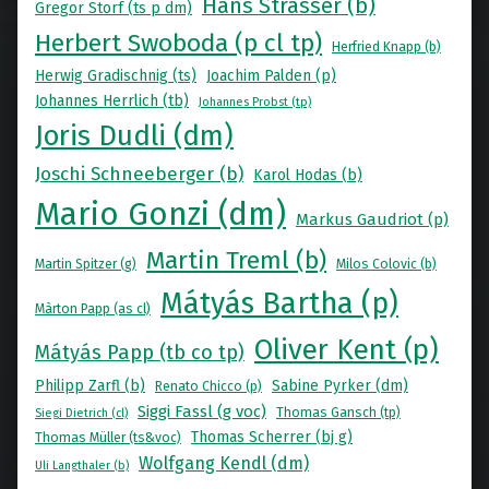
Hans Strasser (b)
Gregor Storf (ts p dm)
Herbert Swoboda (p cl tp)
Herfried Knapp (b)
Herwig Gradischnig (ts)
Joachim Palden (p)
Johannes Herrlich (tb)
Johannes Probst (tp)
Joris Dudli (dm)
Joschi Schneeberger (b)
Karol Hodas (b)
Mario Gonzi (dm)
Markus Gaudriot (p)
Martin Treml (b)
Martin Spitzer (g)
Milos Colovic (b)
Mátyás Bartha (p)
Màrton Papp (as cl)
Oliver Kent (p)
Mátyás Papp (tb co tp)
Philipp Zarfl (b)
Sabine Pyrker (dm)
Renato Chicco (p)
Siggi Fassl (g voc)
Thomas Gansch (tp)
Siegi Dietrich (cl)
Thomas Scherrer (bj g)
Thomas Müller (ts&voc)
Wolfgang Kendl (dm)
Uli Langthaler (b)