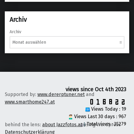
Archiv
Archiv
views since Oct 4th 2023
Supported by:
www.dererptuner.net
and
www.smarthome247.at
Views Today : 19
Views Last 30 days : 967
Total views : 35279
behind the lens:
about Jazzfotos.at
using Wordpress
Datenschutzerklärung