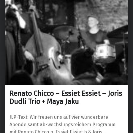
Renato Chicco – Essiet Essiet – Joris
Dudli Trio + Maya Jaku
JLP-Text: Wir freuen uns auf vier wunderbare
Abende samt ab-wechslungsreichem Programm
mit Renato Chicco p, Essiet Essiet b & Joris…