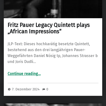
Fritz Pauer Legacy Quintett plays
„African Impressions“
JLP-Text: Dieses hochkarätig besetzte Quintett,
bestehend aus den drei langjährigen Pauer-
Weggefährten Daniel Nösig tp, Johannes Strasser b
und Joris Dudli…
“Fritz Pauer Legacy Quintett plays „African Impressions“”
Continue reading
…
7. Dezember 2024
0