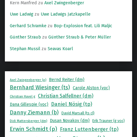
Kern Manfred
zu
Axel Zwingenberger
Uwe Ladwig
zu
Uwe Ladwigs Jatzkapelle
Gerhard Schramke
zu
Bop-Explosion feat. Lili Maljic
Günther Straub
zu
Günther Straub & Peter Müller
Stephan Mussil
zu
Seavas Koarl
Bernd Reiter (dm)
Axel Zwingenberger (p)
Bernhard Wiesinger (ts)
Carole Alston (voc)
Christian Salfellner (dm)
Christian Havel g
Daniel Nösig (tp)
Dana Gillespie (voc)
Danny Ziemann (b)
David Marsall (ts cl)
Dusan Novakov (dm)
Erik Trauner (g voc)
Didi Mattersberger (dm)
Erwin Schmidt (p)
Franz Luttenberger (tp)