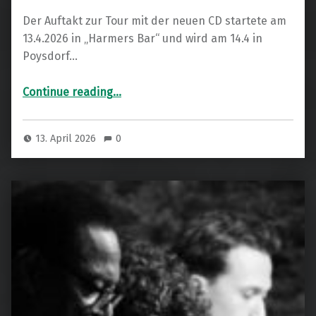
Der Auftakt zur Tour mit der neuen CD startete am
13.4.2026 in „Harmers Bar“ und wird am 14.4 in
Poysdorf…
“Lori Williams „Here We Are“”
Continue reading
…
13. April 2026
0