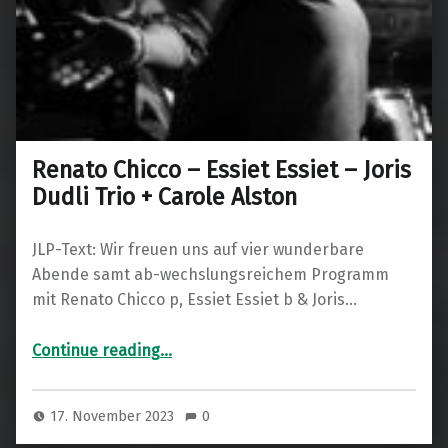
Renato Chicco – Essiet Essiet – Joris
Dudli Trio + Carole Alston
JLP-Text: Wir freuen uns auf vier wunderbare
Abende samt ab-wechslungsreichem Programm
mit Renato Chicco p, Essiet Essiet b & Joris…
“Renato Chicco – Essiet Essiet – Joris Dudli Trio + Carole Alston”
Continue reading
…
17. November 2023
0