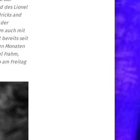
ed des Lionel
ricks and
 der
em auch mit
 bereits seit
ten Monaten
el Frahm,
o am Freitag