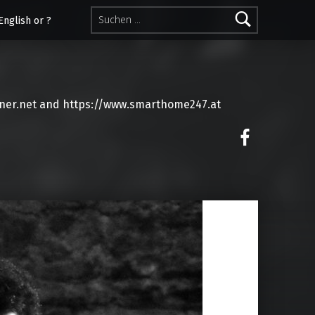
Suchen nach:
English or ?
ner.net and https://www.smarthome247.at
on faceoo