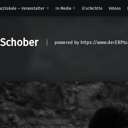
azzlokale – Veranstalter
In Media
G’schichtln
Videos
 Schober
powered by https://www.derERPtu