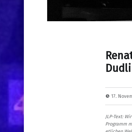
Renat
Dudli
17. Nove
JLP-Text: W
Programm m
etlichen Wel