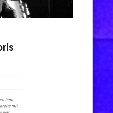
oris
reichem
bereits mit
o war