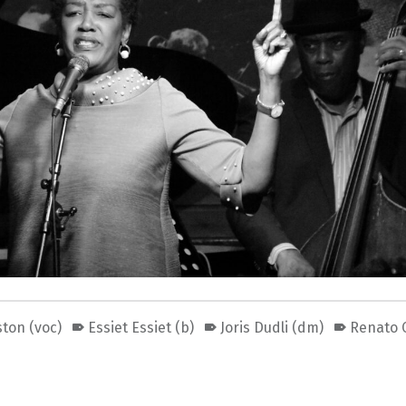
ston (voc)
Essiet Essiet (b)
Joris Dudli (dm)
Renato C