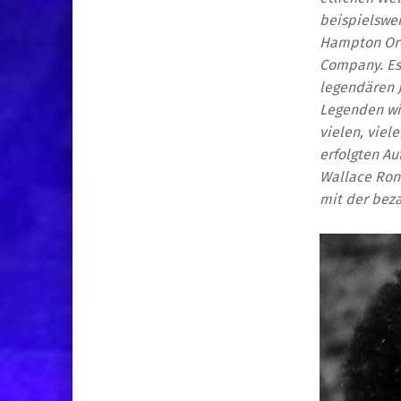
beispielswei
Hampton Orc
Company. Ess
legendären 
Legenden wie
vielen, viel
erfolgten Au
Wallace Rone
mit der be