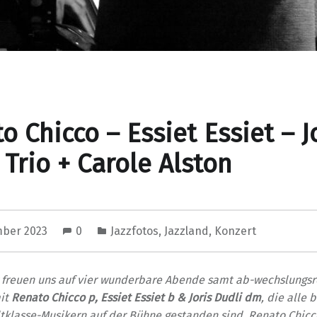
o Chicco – Essiet Essiet – J
 Trio + Carole Alston
mber 2023
0
Jazzfotos
,
Jazzland
,
Konzert
ir freuen uns auf vier wunderbare Abende samt ab-wechslungs
it
Renato Chicco p, Essiet Essiet b & Joris Dudli dm
, die alle 
tklasse-Musikern auf der Bühne gestanden sind. Renato Chicc