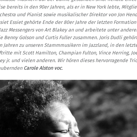
se bereits in den 90er Jahren, als er in New York lebte, Mitgli
hestra und Pianist sowie musikalischer Direktor von Jon Hend
iet Essiet gehörte Ende der 80er Jahre der letzten Formation
Jazz Messengers von Art Blakey an und arbeitete unter ander
 Benny Golson und Curtis Fuller zusammen. Joris Dudli gehört
en Jahren zu unseren Stammmusikern im Jazzland, in den letz
ftritte mit Scott Hamilton, Champian Fulton, Vince Herring, Jo
y jr. und vielen anderen. Wir hören dieses hervorragende Tri
zaubernden
Carole Alston voc
.