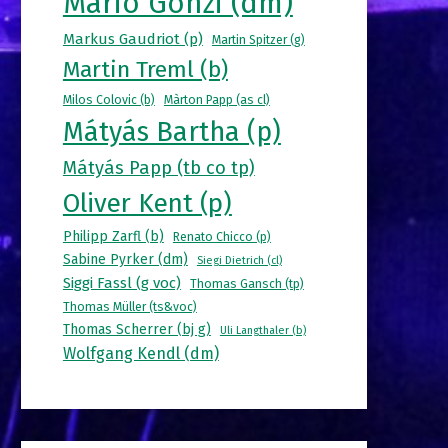
Mario Gonzi (dm)
Markus Gaudriot (p)
Martin Spitzer (g)
Martin Treml (b)
Milos Colovic (b)
Màrton Papp (as cl)
Mátyás Bartha (p)
Mátyás Papp (tb co tp)
Oliver Kent (p)
Philipp Zarfl (b)
Renato Chicco (p)
Sabine Pyrker (dm)
Siegi Dietrich (cl)
Siggi Fassl (g voc)
Thomas Gansch (tp)
Thomas Müller (ts&voc)
Thomas Scherrer (bj g)
Uli Langthaler (b)
Wolfgang Kendl (dm)