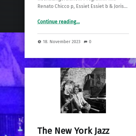
Renato Chicco p, Essiet Essiet b & Joris…
“Renato Chicco – Essiet Essiet – Joris Dudli Trio + Maya Jaku”
Continue reading
…
18. November 2023
0
The New York Jazz