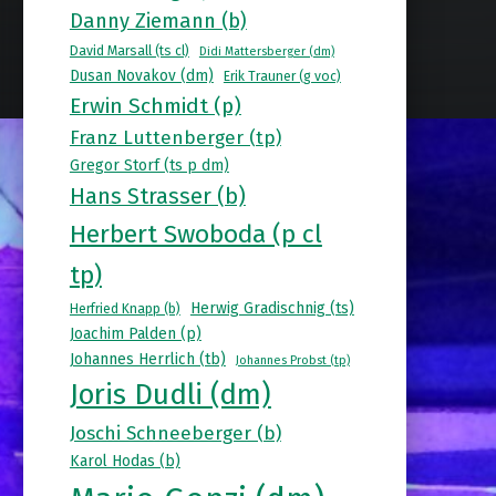
Danny Ziemann (b)
David Marsall (ts cl)
Didi Mattersberger (dm)
Dusan Novakov (dm)
Erik Trauner (g voc)
Erwin Schmidt (p)
Franz Luttenberger (tp)
Gregor Storf (ts p dm)
Hans Strasser (b)
Herbert Swoboda (p cl
tp)
Herwig Gradischnig (ts)
Herfried Knapp (b)
Joachim Palden (p)
Johannes Herrlich (tb)
Johannes Probst (tp)
Joris Dudli (dm)
Joschi Schneeberger (b)
Karol Hodas (b)