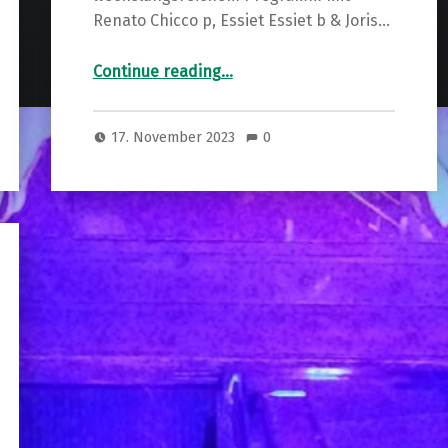
Renato Chicco p, Essiet Essiet b & Joris…
“Renato Chicco – Essiet Essiet – Joris Dudli Trio + Carole Alston”
Continue reading
…
17. November 2023
0