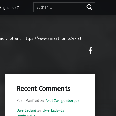
Suchen nach:
English or ?
ner.net and https://www.smarthome247.at
on faceoo
Recent Comments
Kern Manfred
zu
Axel Zwingenberger
Uwe Ladwig
zu
Uwe Ladwigs