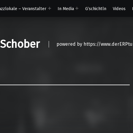
azzlokale – Veranstalter
In Media
G’schichtln
Videos
 Schober
powered by https://www.derERPtu