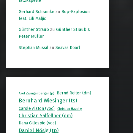
Jatzkapelle
Gerhard Schramke
zu
Bop-Explosion
feat. Lili Maljic
Günther Straub
zu
Günther Straub &
Peter Müller
Stephan Mussil
zu
Seavas Koarl
Bernd Reiter (dm)
Axel Zwingenberger (p)
Bernhard Wiesinger (ts)
Carole Alston (voc)
Christian Havel g
Christian Salfellner (dm)
Dana Gillespie (voc)
Daniel Nösig (tp)