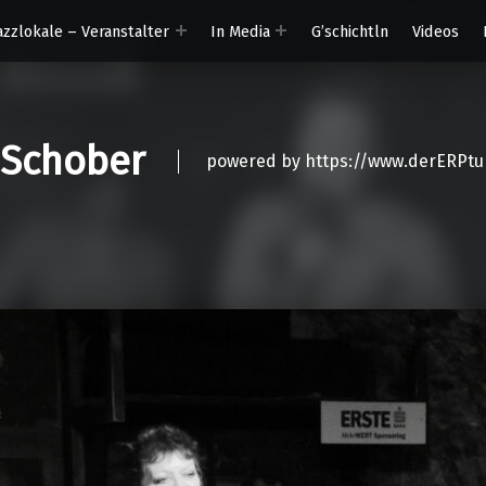
azzlokale – Veranstalter
In Media
G’schichtln
Videos
 Schober
powered by https://www.derERPtu