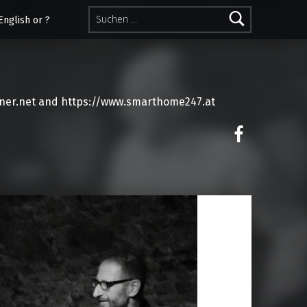
Suchen nach:
English or ?
ner.net and https://www.smarthome247.at
on faceoo