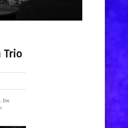
 Trio
m
. Die
n