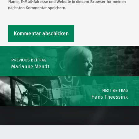
Name, E-Mail-Adresse und Website in diesem Browser für meinen
nächsten Kommentar speichern.
Post navigation
PREVIOUS BEITRAG
Marianne Mendt
NEXT BEITRAG
Hans Theessink