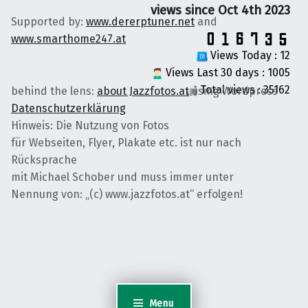
views since Oct 4th 2023
Supported by:
www.dererptuner.net
and
www.smarthome247.at
Views Today : 12
Views Last 30 days : 1005
Total views : 35162
behind the lens:
about Jazzfotos.at
using Wordpress
Datenschutzerklärung
Hinweis: Die Nutzung von Fotos
für Webseiten, Flyer, Plakate etc. ist nur nach
Rücksprache
mit Michael Schober und muss immer unter
Nennung von: „(c) www.jazzfotos.at“ erfolgen!
Menu