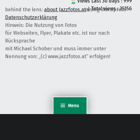
Views Last 30 days : 999
Total views : 35156
behind the lens:
about Jazzfotos.at
using Wordpress
Datenschutzerklärung
Hinweis: Die Nutzung von Fotos
für Webseiten, Flyer, Plakate etc. ist nur nach
Rücksprache
mit Michael Schober und muss immer unter
Nennung von: „(c) www.jazzfotos.at“ erfolgen!
Menu