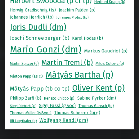
Herbert Swoboda (p cl tp)
Herfried Knapp (b)
Herwig Gradischnig (ts)
Joachim Palden (p)
Johannes Herrlich (tb)
Johannes Probst (tp)
Joris Dudli (dm)
Joschi Schneeberger (b)
Karol Hodas (b)
Mario Gonzi (dm)
Markus Gaudriot (p)
Martin Treml (b)
Martin Spitzer (g)
Milos Colovic (b)
Mátyás Bartha (p)
Màrton Papp (as cl)
Oliver Kent (p)
Mátyás Papp (tb co tp)
Philipp Zarfl (b)
Sabine Pyrker (dm)
Renato Chicco (p)
Siggi Fassl (g voc)
Thomas Gansch (tp)
Siegi Dietrich (cl)
Thomas Scherrer (bj g)
Thomas Müller (ts&voc)
Wolfgang Kendl (dm)
Uli Langthaler (b)