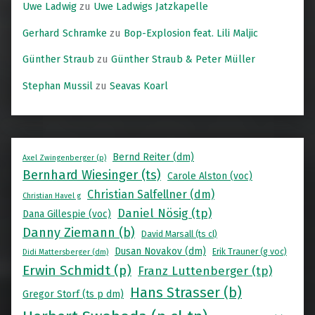
Uwe Ladwig
zu
Uwe Ladwigs Jatzkapelle
Gerhard Schramke
zu
Bop-Explosion feat. Lili Maljic
Günther Straub
zu
Günther Straub & Peter Müller
Stephan Mussil
zu
Seavas Koarl
Bernd Reiter (dm)
Axel Zwingenberger (p)
Bernhard Wiesinger (ts)
Carole Alston (voc)
Christian Salfellner (dm)
Christian Havel g
Daniel Nösig (tp)
Dana Gillespie (voc)
Danny Ziemann (b)
David Marsall (ts cl)
Dusan Novakov (dm)
Erik Trauner (g voc)
Didi Mattersberger (dm)
Erwin Schmidt (p)
Franz Luttenberger (tp)
Hans Strasser (b)
Gregor Storf (ts p dm)