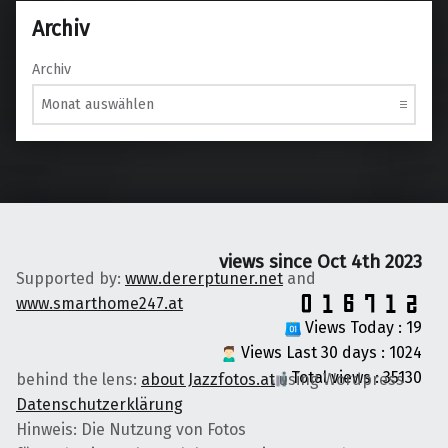
Archiv
Archiv
views since Oct 4th 2023
Supported by:
www.dererptuner.net
and
www.smarthome247.at
Views Today : 19
Views Last 30 days : 1024
Total views : 35130
behind the lens:
about Jazzfotos.at
using Wordpress
Datenschutzerklärung
Hinweis: Die Nutzung von Fotos