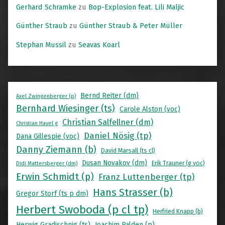
Gerhard Schramke
zu
Bop-Explosion feat. Lili Maljic
Günther Straub
zu
Günther Straub & Peter Müller
Stephan Mussil
zu
Seavas Koarl
Bernd Reiter (dm)
Axel Zwingenberger (p)
Bernhard Wiesinger (ts)
Carole Alston (voc)
Christian Salfellner (dm)
Christian Havel g
Daniel Nösig (tp)
Dana Gillespie (voc)
Danny Ziemann (b)
David Marsall (ts cl)
Dusan Novakov (dm)
Erik Trauner (g voc)
Didi Mattersberger (dm)
Erwin Schmidt (p)
Franz Luttenberger (tp)
Hans Strasser (b)
Gregor Storf (ts p dm)
Herbert Swoboda (p cl tp)
Herfried Knapp (b)
Herwig Gradischnig (ts)
Joachim Palden (p)