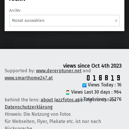
Archiv
views since Oct 4th 2023
Supported by:
www.dererptuner.net
and
www.smarthome247.at
Views Today : 16
Views Last 30 days : 964
Total views : 35276
behind the lens:
about Jazzfotos.at
using Wordpress
Datenschutzerklärung
Hinweis: Die Nutzung von Fotos
für Webseiten, Flyer, Plakate etc. ist nur nach
Rücksprache