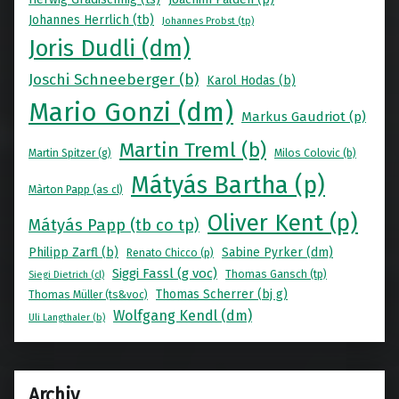
Johannes Herrlich (tb)
Johannes Probst (tp)
Joris Dudli (dm)
Joschi Schneeberger (b)
Karol Hodas (b)
Mario Gonzi (dm)
Markus Gaudriot (p)
Martin Treml (b)
Martin Spitzer (g)
Milos Colovic (b)
Mátyás Bartha (p)
Màrton Papp (as cl)
Oliver Kent (p)
Mátyás Papp (tb co tp)
Philipp Zarfl (b)
Sabine Pyrker (dm)
Renato Chicco (p)
Siggi Fassl (g voc)
Thomas Gansch (tp)
Siegi Dietrich (cl)
Thomas Scherrer (bj g)
Thomas Müller (ts&voc)
Wolfgang Kendl (dm)
Uli Langthaler (b)
Archiv