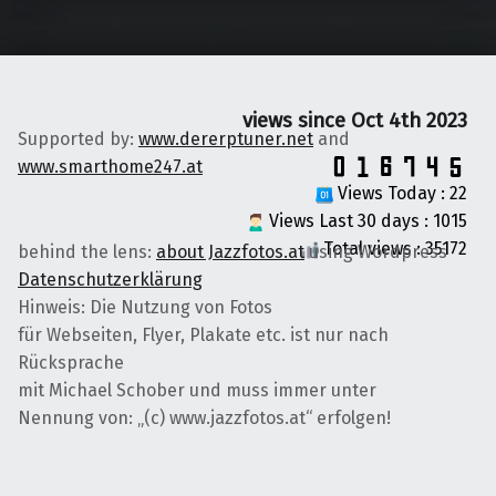
views since Oct 4th 2023
Supported by:
www.dererptuner.net
and
www.smarthome247.at
Views Today : 22
Views Last 30 days : 1015
Total views : 35172
behind the lens:
about Jazzfotos.at
using Wordpress
Datenschutzerklärung
Hinweis: Die Nutzung von Fotos
für Webseiten, Flyer, Plakate etc. ist nur nach
Rücksprache
mit Michael Schober und muss immer unter
Nennung von: „(c) www.jazzfotos.at“ erfolgen!