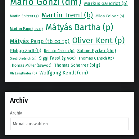
Mario Gonzi (dm)
Markus Gaudriot (p)
Martin Treml (b)
Martin Spitzer (g)
Milos Colovic (b)
Mátyás Bartha (p)
Màrton Papp (as cl)
Oliver Kent (p)
Mátyás Papp (tb co tp)
Philipp Zarfl (b)
Sabine Pyrker (dm)
Renato Chicco (p)
Siggi Fassl (g voc)
Thomas Gansch (tp)
Siegi Dietrich (cl)
Thomas Scherrer (bj g)
Thomas Müller (ts&voc)
Wolfgang Kendl (dm)
Uli Langthaler (b)
Archiv
Archiv