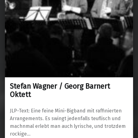
Stefan Wagner / Georg Barnert
Oktett
JLP-Text: Eine feine Mini-Bigband mit raffinierten
Arrangements. Es swingt jedenfalls teuflisch und
machnmal erlebt man auch lyrische, und trotzdem
rockige…