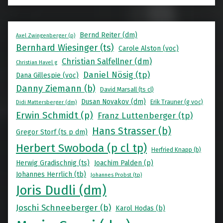
Bernd Reiter (dm)
Axel Zwingenberger (p)
Bernhard Wiesinger (ts)
Carole Alston (voc)
Christian Salfellner (dm)
Christian Havel g
Daniel Nösig (tp)
Dana Gillespie (voc)
Danny Ziemann (b)
David Marsall (ts cl)
Dusan Novakov (dm)
Erik Trauner (g voc)
Didi Mattersberger (dm)
Erwin Schmidt (p)
Franz Luttenberger (tp)
Hans Strasser (b)
Gregor Storf (ts p dm)
Herbert Swoboda (p cl tp)
Herfried Knapp (b)
Herwig Gradischnig (ts)
Joachim Palden (p)
Johannes Herrlich (tb)
Johannes Probst (tp)
Joris Dudli (dm)
Joschi Schneeberger (b)
Karol Hodas (b)