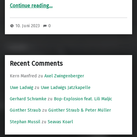
“Tony Bullock & Klaus Melem Trio”
Continue reading
…
10. Juni 2023
0
Recent Comments
Kern Manfred
zu
Axel Zwingenberger
Uwe Ladwig
zu
Uwe Ladwigs Jatzkapelle
Gerhard Schramke
zu
Bop-Explosion feat. Lili Maljic
Günther Straub
zu
Günther Straub & Peter Müller
Stephan Mussil
zu
Seavas Koarl