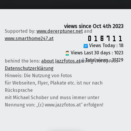
views since Oct 4th 2023
Supported by:
www.dererptuner.net
and
www.smarthome247.at
Views Today : 18
Views Last 30 days : 1023
Total views : 35129
behind the lens:
about Jazzfotos.at
using Wordpress
Datenschutzerklärung
Hinweis: Die Nutzung von Fotos
für Webseiten, Flyer, Plakate etc. ist nur nach
Rücksprache
mit Michael Schober und muss immer unter
Nennung von: „(c) www.jazzfotos.at“ erfolgen!