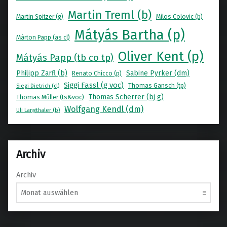
Martin Treml (b)
Martin Spitzer (g)
Milos Colovic (b)
Mátyás Bartha (p)
Màrton Papp (as cl)
Oliver Kent (p)
Mátyás Papp (tb co tp)
Philipp Zarfl (b)
Sabine Pyrker (dm)
Renato Chicco (p)
Siggi Fassl (g voc)
Thomas Gansch (tp)
Siegi Dietrich (cl)
Thomas Scherrer (bj g)
Thomas Müller (ts&voc)
Wolfgang Kendl (dm)
Uli Langthaler (b)
Archiv
Archiv