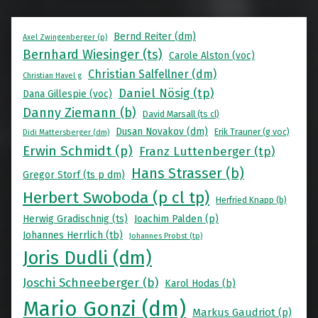
Bernd Reiter (dm)
Axel Zwingenberger (p)
Bernhard Wiesinger (ts)
Carole Alston (voc)
Christian Salfellner (dm)
Christian Havel g
Daniel Nösig (tp)
Dana Gillespie (voc)
Danny Ziemann (b)
David Marsall (ts cl)
Dusan Novakov (dm)
Erik Trauner (g voc)
Didi Mattersberger (dm)
Erwin Schmidt (p)
Franz Luttenberger (tp)
Hans Strasser (b)
Gregor Storf (ts p dm)
Herbert Swoboda (p cl tp)
Herfried Knapp (b)
Herwig Gradischnig (ts)
Joachim Palden (p)
Johannes Herrlich (tb)
Johannes Probst (tp)
Joris Dudli (dm)
Joschi Schneeberger (b)
Karol Hodas (b)
Mario Gonzi (dm)
Markus Gaudriot (p)