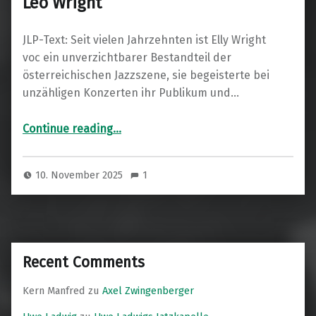
Leo Wright
JLP-Text: Seit vielen Jahrzehnten ist Elly Wright
voc ein unverzichtbarer Bestandteil der
österreichischen Jazzszene, sie begeisterte bei
unzähligen Konzerten ihr Publikum und…
“85 Jahre Elly Wright & A Tribute to Leo Wright”
Continue reading
…
10. November 2025
1
Recent Comments
Kern Manfred
zu
Axel Zwingenberger