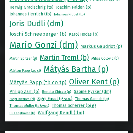
Herwig Gradischnig (ts)
Joachim Palden (p)
Johannes Herrlich (tb)
Johannes Probst (tp)
Joris Dudli (dm)
Joschi Schneeberger (b)
Karol Hodas (b)
Mario Gonzi (dm)
Markus Gaudriot (p)
Martin Treml (b)
Martin Spitzer (g)
Milos Colovic (b)
Mátyás Bartha (p)
Màrton Papp (as cl)
Oliver Kent (p)
Mátyás Papp (tb co tp)
Philipp Zarfl (b)
Sabine Pyrker (dm)
Renato Chicco (p)
Siggi Fassl (g voc)
Thomas Gansch (tp)
Siegi Dietrich (cl)
Thomas Scherrer (bj g)
Thomas Müller (ts&voc)
Wolfgang Kendl (dm)
Uli Langthaler (b)