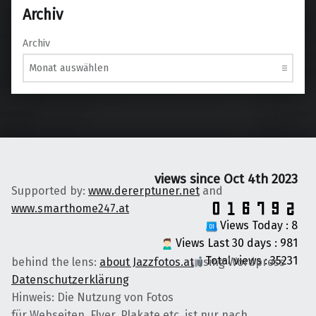
Archiv
Archiv
views since Oct 4th 2023
Supported by:
www.dererptuner.net
and
www.smarthome247.at
Views Today : 8
Views Last 30 days : 981
Total views : 35231
behind the lens:
about Jazzfotos.at
using Wordpress
Datenschutzerklärung
Hinweis: Die Nutzung von Fotos
für Webseiten, Flyer, Plakate etc. ist nur nach