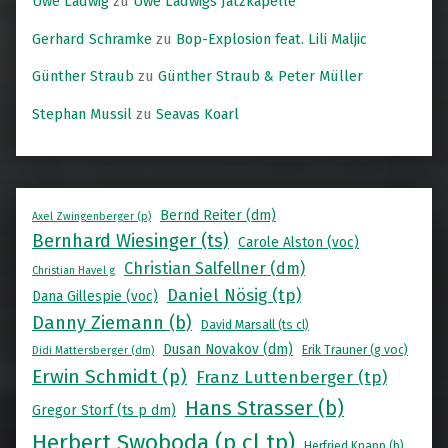
Uwe Ladwig
zu
Uwe Ladwigs Jatzkapelle
Gerhard Schramke
zu
Bop-Explosion feat. Lili Maljic
Günther Straub
zu
Günther Straub & Peter Müller
Stephan Mussil
zu
Seavas Koarl
Bernd Reiter (dm)
Axel Zwingenberger (p)
Bernhard Wiesinger (ts)
Carole Alston (voc)
Christian Salfellner (dm)
Christian Havel g
Daniel Nösig (tp)
Dana Gillespie (voc)
Danny Ziemann (b)
David Marsall (ts cl)
Dusan Novakov (dm)
Erik Trauner (g voc)
Didi Mattersberger (dm)
Erwin Schmidt (p)
Franz Luttenberger (tp)
Hans Strasser (b)
Gregor Storf (ts p dm)
Herbert Swoboda (p cl tp)
Herfried Knapp (b)