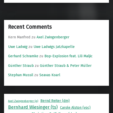
Recent Comments
Kern Manfred
zu
Axel Zwingenberger
Uwe Ladwig
zu
Uwe Ladwigs Jatzkapelle
Gerhard Schramke
zu
Bop-Explosion feat. Lili Maljic
Günther Straub
zu
Günther Straub & Peter Müller
Stephan Mussil
zu
Seavas Koarl
Bernd Reiter (dm)
Axel Zwingenberger (p)
Bernhard Wiesinger (ts)
Carole Alston (voc)