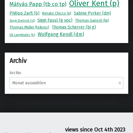
Oliver Kent (p)
Mátyás Papp (tb co tp)
Philipp Zarfl (b)
Sabine Pyrker (dm)
Renato Chicco (p)
Siggi Fassl (g voc)
Thomas Gansch (tp)
Siegi Dietrich (cl)
Thomas Scherrer (bj g)
Thomas Müller (ts&voc)
Wolfgang Kendl (dm)
Uli Langthaler (b)
Archiv
Archiv
views since Oct 4th 2023