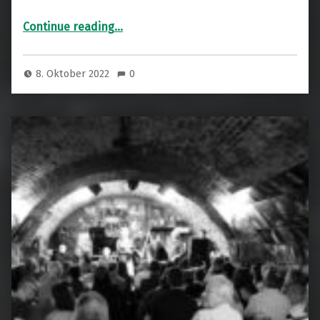
“Project Two feat. Susan Rigvava-Dumas”
Continue reading
…
8. Oktober 2022
0