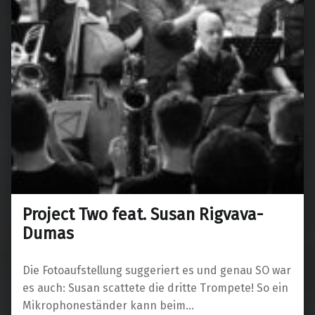
Project Two feat. Susan Rigvava-
Dumas
Die Fotoaufstellung suggeriert es und genau SO war
es auch: Susan scattete die dritte Trompete! So ein
Mikrophoneständer kann beim…