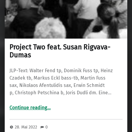
Project Two feat. Susan Rigvava-
Dumas
JLP-Text: Walter Fend tp, Dominik Fuss tp, Heinz
Czadek tb, Markus Eckl bass-tb, Martin Fuss
sax, Nikolaos Afentulidis sax, Erwin Schmidt
p, Christoph Petschina b, Joris Dudli dm. Eine…
“Project Two feat. Susan Rigvava-Dumas”
Continue reading
…
28. Mai 2022
0