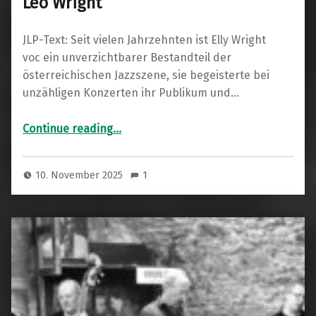
Leo Wright
JLP-Text: Seit vielen Jahrzehnten ist Elly Wright
voc ein unverzichtbarer Bestandteil der
österreichischen Jazzszene, sie begeisterte bei
unzähligen Konzerten ihr Publikum und…
“85 Jahre Elly Wright & A Tribute to Leo Wright”
Continue reading
…
10. November 2025
1