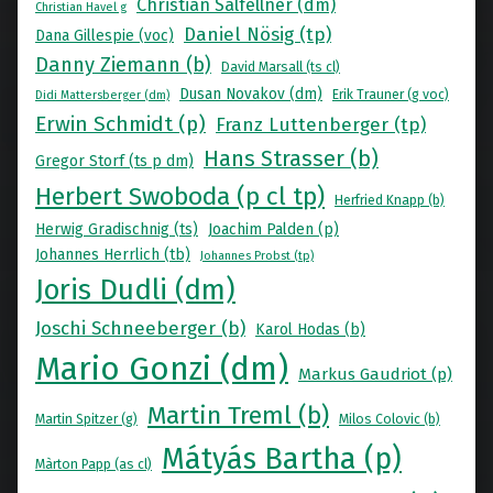
Christian Salfellner (dm)
Christian Havel g
Daniel Nösig (tp)
Dana Gillespie (voc)
Danny Ziemann (b)
David Marsall (ts cl)
Dusan Novakov (dm)
Erik Trauner (g voc)
Didi Mattersberger (dm)
Erwin Schmidt (p)
Franz Luttenberger (tp)
Hans Strasser (b)
Gregor Storf (ts p dm)
Herbert Swoboda (p cl tp)
Herfried Knapp (b)
Herwig Gradischnig (ts)
Joachim Palden (p)
Johannes Herrlich (tb)
Johannes Probst (tp)
Joris Dudli (dm)
Joschi Schneeberger (b)
Karol Hodas (b)
Mario Gonzi (dm)
Markus Gaudriot (p)
Martin Treml (b)
Martin Spitzer (g)
Milos Colovic (b)
Mátyás Bartha (p)
Màrton Papp (as cl)