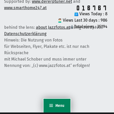
Supported by:
www.dererptuner.net
and
www.smarthome247.at
Views Today : 8
Views Last 30 days : 986
Total views : 35194
behind the lens:
about Jazzfotos.at
using Wordpress
Datenschutzerklärung
Hinweis: Die Nutzung von Fotos
für Webseiten, Flyer, Plakate etc. ist nur nach
Rücksprache
mit Michael Schober und muss immer unter
Nennung von: „(c) www.jazzfotos.at“ erfolgen!
Menu