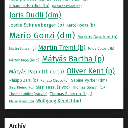
Johannes Herrlich (tb)
Johannes Probst (tp)
Joris Dudli (dm)
Joschi Schneeberger (b)
Karol Hodas (b)
Mario Gonzi (dm)
Markus Gaudriot (p)
Martin Treml (b)
Martin Spitzer (g)
Milos Colovic (b)
Mátyás Bartha (p)
Màrton Papp (as cl)
Oliver Kent (p)
Mátyás Papp (tb co tp)
Philipp Zarfl (b)
Sabine Pyrker (dm)
Renato Chicco (p)
Siggi Fassl (g voc)
Thomas Gansch (tp)
Siegi Dietrich (cl)
Thomas Scherrer (bj g)
Thomas Müller (ts&voc)
Wolfgang Kendl (dm)
Uli Langthaler (b)
Archiv