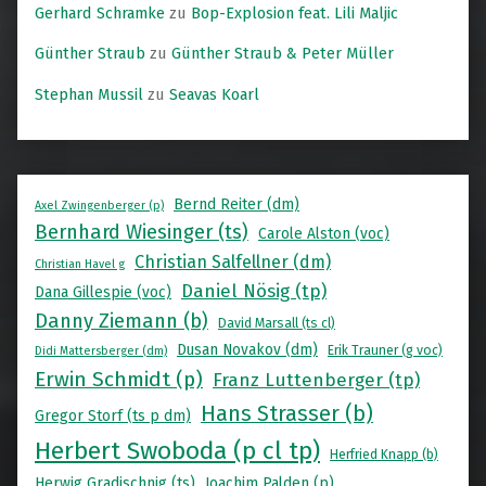
Gerhard Schramke
zu
Bop-Explosion feat. Lili Maljic
Günther Straub
zu
Günther Straub & Peter Müller
Stephan Mussil
zu
Seavas Koarl
Bernd Reiter (dm)
Axel Zwingenberger (p)
Bernhard Wiesinger (ts)
Carole Alston (voc)
Christian Salfellner (dm)
Christian Havel g
Daniel Nösig (tp)
Dana Gillespie (voc)
Danny Ziemann (b)
David Marsall (ts cl)
Dusan Novakov (dm)
Erik Trauner (g voc)
Didi Mattersberger (dm)
Erwin Schmidt (p)
Franz Luttenberger (tp)
Hans Strasser (b)
Gregor Storf (ts p dm)
Herbert Swoboda (p cl tp)
Herfried Knapp (b)
Herwig Gradischnig (ts)
Joachim Palden (p)