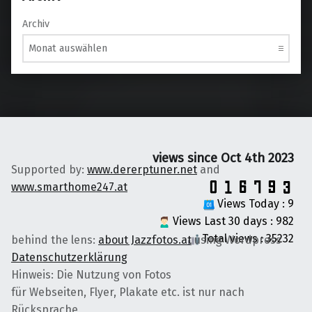
Archiv
views since Oct 4th 2023
Supported by:
www.dererptuner.net
and
www.smarthome247.at
Views Today : 9
Views Last 30 days : 982
Total views : 35232
behind the lens:
about Jazzfotos.at
using Wordpress
Datenschutzerklärung
Hinweis: Die Nutzung von Fotos
für Webseiten, Flyer, Plakate etc. ist nur nach
Rücksprache