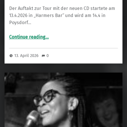
Der Auftakt zur Tour mit der neuen CD startete am
13.4.2026 in „Harmers Bar“ und wird am 14.4 in
Poysdorf…
“Lori Williams „Here We Are“”
Continue reading
…
13. April 2026
0