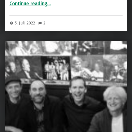
“Lori A. Williams & Wiesinger/Chicco/Havel/Nikolic/Dudli Quintett”
Continue reading
…
5. Juli 2022
2