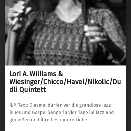
Lori A. Williams &
Wiesinger/Chicco/Havel/Nikolic/Du
dli Quintett
JLP-Text: Diesmal dürfen wir die grandiose Jazz-
Blues und Gospel Sängerin vier Tage im Jazzland
genießen und ihre besondere Liebe…