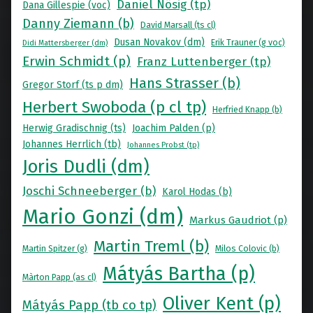
Daniel Nösig (tp)
Dana Gillespie (voc)
Danny Ziemann (b)
David Marsall (ts cl)
Dusan Novakov (dm)
Erik Trauner (g voc)
Didi Mattersberger (dm)
Erwin Schmidt (p)
Franz Luttenberger (tp)
Hans Strasser (b)
Gregor Storf (ts p dm)
Herbert Swoboda (p cl tp)
Herfried Knapp (b)
Herwig Gradischnig (ts)
Joachim Palden (p)
Johannes Herrlich (tb)
Johannes Probst (tp)
Joris Dudli (dm)
Joschi Schneeberger (b)
Karol Hodas (b)
Mario Gonzi (dm)
Markus Gaudriot (p)
Martin Treml (b)
Martin Spitzer (g)
Milos Colovic (b)
Mátyás Bartha (p)
Màrton Papp (as cl)
Oliver Kent (p)
Mátyás Papp (tb co tp)