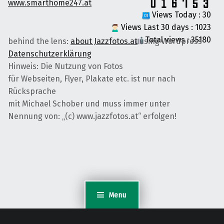
www.smarthome247.at
Views Today : 30
Views Last 30 days : 1023
Total views : 35180
behind the lens:
about Jazzfotos.at
using Wordpress
Datenschutzerklärung
Hinweis: Die Nutzung von Fotos
für Webseiten, Flyer, Plakate etc. ist nur nach
Rücksprache
mit Michael Schober und muss immer unter
Nennung von: „(c) www.jazzfotos.at“ erfolgen!
Menu