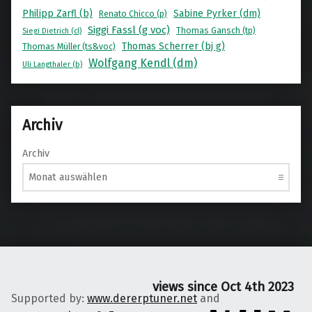
Philipp Zarfl (b)
Sabine Pyrker (dm)
Renato Chicco (p)
Siggi Fassl (g voc)
Thomas Gansch (tp)
Siegi Dietrich (cl)
Thomas Scherrer (bj g)
Thomas Müller (ts&voc)
Wolfgang Kendl (dm)
Uli Langthaler (b)
Archiv
Archiv
views since Oct 4th 2023
Supported by:
www.dererptuner.net
and