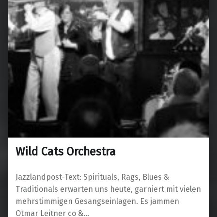
Wild Cats Orchestra
Jazzlandpost-Text: Spirituals, Rags, Blues &
Traditionals erwarten uns heute, garniert mit vielen
mehrstimmigen Gesangseinlagen. Es jammen
Otmar Leitner co &…