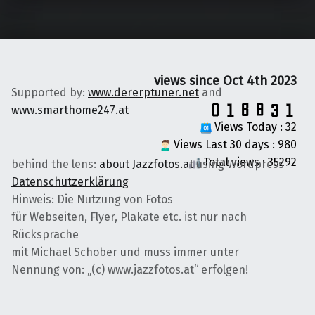
views since Oct 4th 2023
Supported by:
www.dererptuner.net
and
www.smarthome247.at
Views Today : 32
Views Last 30 days : 980
Total views : 35292
behind the lens:
about Jazzfotos.at
using Wordpress
Datenschutzerklärung
Hinweis: Die Nutzung von Fotos
für Webseiten, Flyer, Plakate etc. ist nur nach
Rücksprache
mit Michael Schober und muss immer unter
Nennung von: „(c) www.jazzfotos.at“ erfolgen!