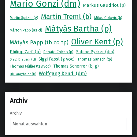
Mario Gonzi (dm)
Markus Gaudriot (p)
Martin Treml (b)
Martin Spitzer (g)
Milos Colovic (b)
Mátyás Bartha (p)
Màrton Papp (as cl)
Oliver Kent (p)
Mátyás Papp (tb co tp)
Philipp Zarfl (b)
Sabine Pyrker (dm)
Renato Chicco (p)
Siggi Fassl (g voc)
Thomas Gansch (tp)
Siegi Dietrich (cl)
Thomas Scherrer (bj g)
Thomas Müller (ts&voc)
Wolfgang Kendl (dm)
Uli Langthaler (b)
Archiv
Archiv