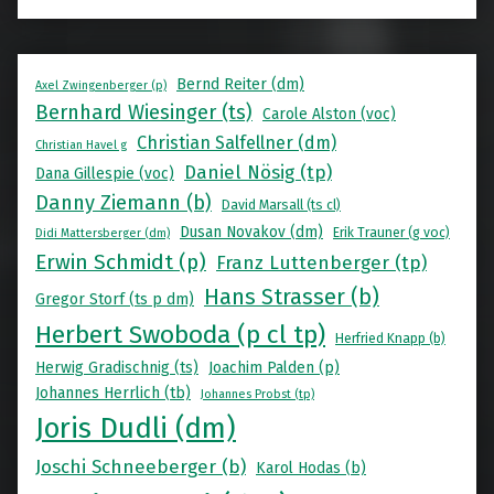
Bernd Reiter (dm)
Axel Zwingenberger (p)
Bernhard Wiesinger (ts)
Carole Alston (voc)
Christian Salfellner (dm)
Christian Havel g
Daniel Nösig (tp)
Dana Gillespie (voc)
Danny Ziemann (b)
David Marsall (ts cl)
Dusan Novakov (dm)
Erik Trauner (g voc)
Didi Mattersberger (dm)
Erwin Schmidt (p)
Franz Luttenberger (tp)
Hans Strasser (b)
Gregor Storf (ts p dm)
Herbert Swoboda (p cl tp)
Herfried Knapp (b)
Herwig Gradischnig (ts)
Joachim Palden (p)
Johannes Herrlich (tb)
Johannes Probst (tp)
Joris Dudli (dm)
Joschi Schneeberger (b)
Karol Hodas (b)