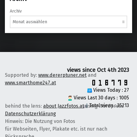
Archiv
views since Oct 4th 2023
Supported by:
www.dererptuner.net
and
www.smarthome247.at
Views Today : 27
Views Last 30 days : 1005
Total views : 35213
behind the lens:
about Jazzfotos.at
using Wordpress
Datenschutzerklärung
Hinweis: Die Nutzung von Fotos
für Webseiten, Flyer, Plakate etc. ist nur nach
Rücksprache