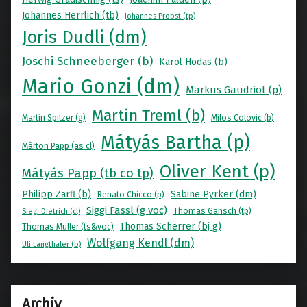
Johannes Herrlich (tb)
Johannes Probst (tp)
Joris Dudli (dm)
Joschi Schneeberger (b)
Karol Hodas (b)
Mario Gonzi (dm)
Markus Gaudriot (p)
Martin Treml (b)
Martin Spitzer (g)
Milos Colovic (b)
Mátyás Bartha (p)
Màrton Papp (as cl)
Oliver Kent (p)
Mátyás Papp (tb co tp)
Philipp Zarfl (b)
Sabine Pyrker (dm)
Renato Chicco (p)
Siggi Fassl (g voc)
Thomas Gansch (tp)
Siegi Dietrich (cl)
Thomas Scherrer (bj g)
Thomas Müller (ts&voc)
Wolfgang Kendl (dm)
Uli Langthaler (b)
Archiv