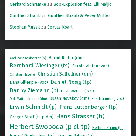
Gerhard Schramke
zu
Bop-Explosion feat. Lili Maljic
Günther Straub
zu
Günther Straub & Peter Müller
Stephan Mussil
zu
Seavas Koarl
Bernd Reiter (dm)
Axel Zwingenberger (p)
Bernhard Wiesinger (ts)
Carole Alston (voc)
Christian Salfellner (dm)
Christian Havel g
Daniel Nösig (tp)
Dana Gillespie (voc)
Danny Ziemann (b)
David Marsall (ts cl)
Dusan Novakov (dm)
Erik Trauner (g voc)
Didi Mattersberger (dm)
Erwin Schmidt (p)
Franz Luttenberger (tp)
Hans Strasser (b)
Gregor Storf (ts p dm)
Herbert Swoboda (p cl tp)
Herfried Knapp (b)
Herwig Gradischnig (ts)
Joachim Palden (p)