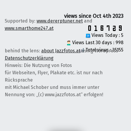
views since Oct 4th 2023
Supported by:
www.dererptuner.net
and
www.smarthome247.at
Views Today : 5
Views Last 30 days : 998
Total views : 35155
behind the lens:
about Jazzfotos.at
using Wordpress
Datenschutzerklärung
Hinweis: Die Nutzung von Fotos
für Webseiten, Flyer, Plakate etc. ist nur nach
Rücksprache
mit Michael Schober und muss immer unter
Nennung von: „(c) www.jazzfotos.at“ erfolgen!