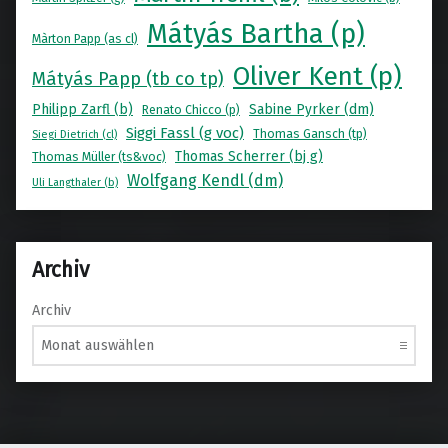
Mátyás Bartha (p)
Màrton Papp (as cl)
Oliver Kent (p)
Mátyás Papp (tb co tp)
Philipp Zarfl (b)
Sabine Pyrker (dm)
Renato Chicco (p)
Siggi Fassl (g voc)
Thomas Gansch (tp)
Siegi Dietrich (cl)
Thomas Scherrer (bj g)
Thomas Müller (ts&voc)
Wolfgang Kendl (dm)
Uli Langthaler (b)
Archiv
Archiv