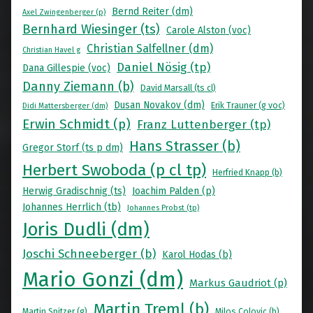
Bernd Reiter (dm)
Axel Zwingenberger (p)
Bernhard Wiesinger (ts)
Carole Alston (voc)
Christian Salfellner (dm)
Christian Havel g
Daniel Nösig (tp)
Dana Gillespie (voc)
Danny Ziemann (b)
David Marsall (ts cl)
Dusan Novakov (dm)
Erik Trauner (g voc)
Didi Mattersberger (dm)
Erwin Schmidt (p)
Franz Luttenberger (tp)
Hans Strasser (b)
Gregor Storf (ts p dm)
Herbert Swoboda (p cl tp)
Herfried Knapp (b)
Herwig Gradischnig (ts)
Joachim Palden (p)
Johannes Herrlich (tb)
Johannes Probst (tp)
Joris Dudli (dm)
Joschi Schneeberger (b)
Karol Hodas (b)
Mario Gonzi (dm)
Markus Gaudriot (p)
Martin Treml (b)
Martin Spitzer (g)
Milos Colovic (b)