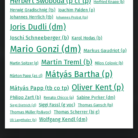
Herbert Swoboda (p cl tp)
Herfried Knapp (b)
Herwig Gradischnig (ts)
Joachim Palden (p)
Johannes Herrlich (tb)
Johannes Probst (tp)
Joris Dudli (dm)
Joschi Schneeberger (b)
Karol Hodas (b)
Mario Gonzi (dm)
Markus Gaudriot (p)
Martin Treml (b)
Martin Spitzer (g)
Milos Colovic (b)
Mátyás Bartha (p)
Màrton Papp (as cl)
Oliver Kent (p)
Mátyás Papp (tb co tp)
Philipp Zarfl (b)
Sabine Pyrker (dm)
Renato Chicco (p)
Siggi Fassl (g voc)
Thomas Gansch (tp)
Siegi Dietrich (cl)
Thomas Scherrer (bj g)
Thomas Müller (ts&voc)
Wolfgang Kendl (dm)
Uli Langthaler (b)