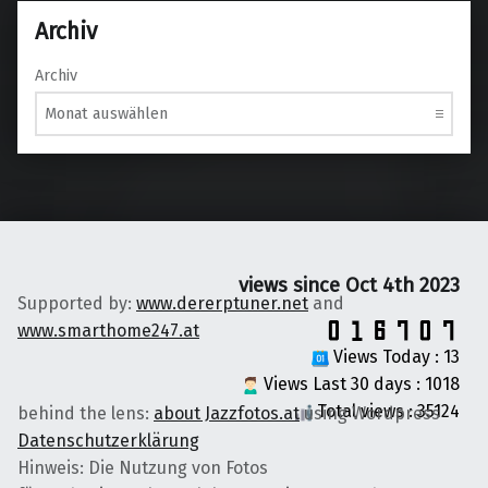
Archiv
Archiv
views since Oct 4th 2023
Supported by:
www.dererptuner.net
and
www.smarthome247.at
Views Today : 13
Views Last 30 days : 1018
Total views : 35124
behind the lens:
about Jazzfotos.at
using Wordpress
Datenschutzerklärung
Hinweis: Die Nutzung von Fotos