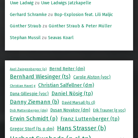
Uwe Ladwig
zu
Uwe Ladwigs Jatzkapelle
Gerhard Schramke
zu
Bop-Explosion feat. Lili Maljic
Günther Straub
zu
Günther Straub & Peter Müller
Stephan Mussil
zu
Seavas Koarl
Bernd Reiter (dm)
Axel Zwingenberger (p)
Bernhard Wiesinger (ts)
Carole Alston (voc)
Christian Salfellner (dm)
Christian Havel g
Daniel Nösig (tp)
Dana Gillespie (voc)
Danny Ziemann (b)
David Marsall (ts cl)
Dusan Novakov (dm)
Erik Trauner (g voc)
Didi Mattersberger (dm)
Erwin Schmidt (p)
Franz Luttenberger (tp)
Hans Strasser (b)
Gregor Storf (ts p dm)