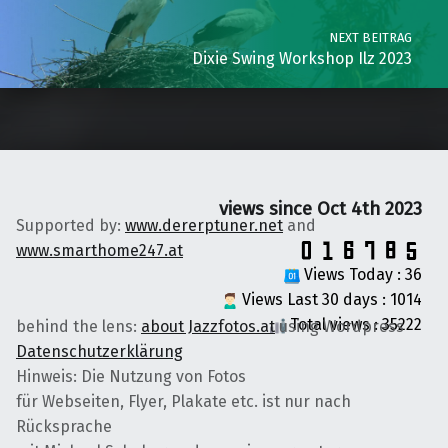
NEXT BEITRAG
Dixie Swing Workshop Ilz 2023
views since Oct 4th 2023
Supported by:
www.dererptuner.net
and
www.smarthome247.at
Views Today : 36
Views Last 30 days : 1014
Total views : 35222
behind the lens:
about Jazzfotos.at
using Wordpress
Datenschutzerklärung
Hinweis: Die Nutzung von Fotos
für Webseiten, Flyer, Plakate etc. ist nur nach
Rücksprache