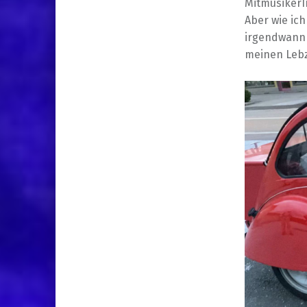
MitmusikerI
Aber wie ich
irgendwann r
meinen Leb