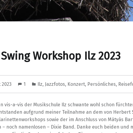
 Swing Workshop Ilz 2023
t 2023
1
Ilz
,
Jazzfotos
,
Konzert
,
Persönliches
,
Reisef
 vis-a-vis der Musikschule Ilz schwante wohl schon fürchter
entstanden aufgrund meiner Teilnahme an dem von Herbert
Klarinettenworkshops sowie der im Anschluss von Mátyás Bar
n – noch namenlosen – Dixie Band. Danke euch beiden und 