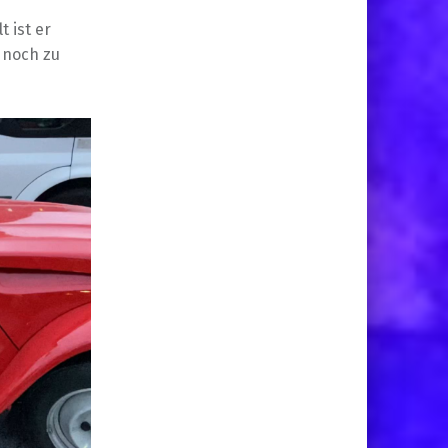
 ist er
h noch zu