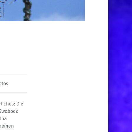
otos
liches: Die
 Swoboda
tha
meinen