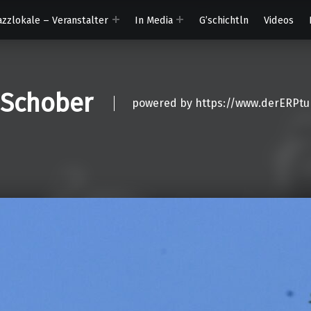
azzlokale – Veranstalter
In Media
G’schichtln
Videos
 Schober
powered by https://www.derERPtu