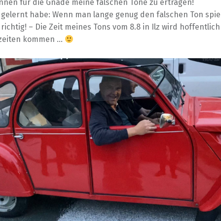
nnen für die Gnade meine falschen Töne zu ertragen!
 gelernt habe: Wenn man lange genug den falschen Ton spielt
ichtig! – Die Zeit meines Tons vom 8.8 in Ilz wird hoffentlic
zeiten kommen …