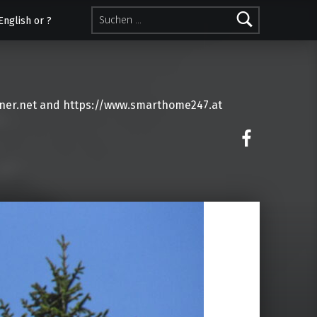
Suchen nach:
English or ?
ner.net and https://www.smarthome247.at
on faceoo