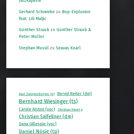
Jatzkapelle
Gerhard Schramke
zu
Bop-Explosion
feat. Lili Maljic
Günther Straub
zu
Günther Straub &
Peter Müller
Stephan Mussil
zu
Seavas Koarl
Bernd Reiter (dm)
Axel Zwingenberger (p)
Bernhard Wiesinger (ts)
Carole Alston (voc)
Christian Havel g
Christian Salfellner (dm)
Dana Gillespie (voc)
Daniel Nösig (tp)