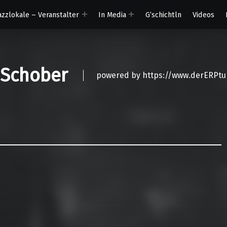
azzlokale – Veranstalter
In Media
G’schichtln
Videos
 Schober
powered by https://www.derERPtu