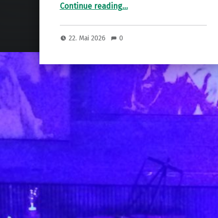
“Rex Richardson – Trumpet Madness”
Continue reading
…
22. Mai 2026
0