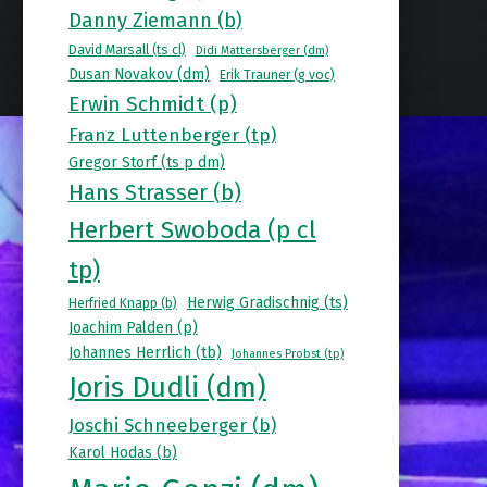
Danny Ziemann (b)
David Marsall (ts cl)
Didi Mattersberger (dm)
Dusan Novakov (dm)
Erik Trauner (g voc)
Erwin Schmidt (p)
Franz Luttenberger (tp)
Gregor Storf (ts p dm)
Hans Strasser (b)
Herbert Swoboda (p cl
tp)
Herwig Gradischnig (ts)
Herfried Knapp (b)
Joachim Palden (p)
Johannes Herrlich (tb)
Johannes Probst (tp)
Joris Dudli (dm)
Joschi Schneeberger (b)
Karol Hodas (b)