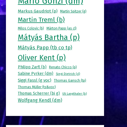
Mario Gonzi (dm)
Markus Gaudriot (p)
Martin Spitzer (g)
Martin Treml (b)
Milos Colovic (b)
Màrton Papp (as cl)
Mátyás Bartha (p)
Mátyás Papp (tb co tp)
Oliver Kent (p)
Philipp Zarfl (b)
Renato Chicco (p)
Sabine Pyrker (dm)
Siegi Dietrich (cl)
Siggi Fassl (g voc)
Thomas Gansch (tp)
Thomas Müller (ts&voc)
Thomas Scherrer (bj g)
Uli Langthaler (b)
Wolfgang Kendl (dm)