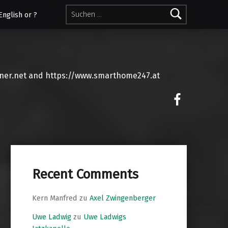
Suchen nach:
English or ?
ner.net and https://www.smarthome247.at
on faceoo
Recent Comments
Kern Manfred
zu
Axel Zwingenberger
Uwe Ladwig
zu
Uwe Ladwigs