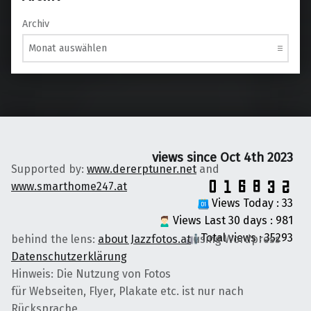
Archiv
views since Oct 4th 2023
Supported by:
www.dererptuner.net
and
www.smarthome247.at
Views Today : 33
Views Last 30 days : 981
Total views : 35293
behind the lens:
about Jazzfotos.at
using Wordpress
Datenschutzerklärung
Hinweis: Die Nutzung von Fotos
für Webseiten, Flyer, Plakate etc. ist nur nach
Rücksprache