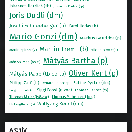
Johannes Herrlich (tb)
Johannes Probst (tp)
Joris Dudli (dm)
Joschi Schneeberger (b)
Karol Hodas (b)
Mario Gonzi (dm)
Markus Gaudriot (p)
Martin Treml (b)
Martin Spitzer (g)
Milos Colovic (b)
Mátyás Bartha (p)
Màrton Papp (as cl)
Oliver Kent (p)
Mátyás Papp (tb co tp)
Philipp Zarfl (b)
Sabine Pyrker (dm)
Renato Chicco (p)
Siggi Fassl (g voc)
Thomas Gansch (tp)
Siegi Dietrich (cl)
Thomas Scherrer (bj g)
Thomas Müller (ts&voc)
Wolfgang Kendl (dm)
Uli Langthaler (b)
Archiv