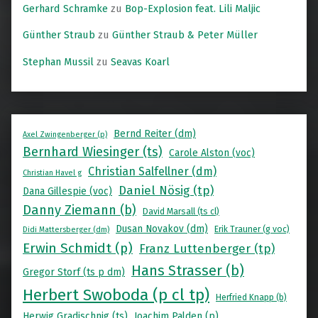
Gerhard Schramke
zu
Bop-Explosion feat. Lili Maljic
Günther Straub
zu
Günther Straub & Peter Müller
Stephan Mussil
zu
Seavas Koarl
Bernd Reiter (dm)
Axel Zwingenberger (p)
Bernhard Wiesinger (ts)
Carole Alston (voc)
Christian Salfellner (dm)
Christian Havel g
Daniel Nösig (tp)
Dana Gillespie (voc)
Danny Ziemann (b)
David Marsall (ts cl)
Dusan Novakov (dm)
Erik Trauner (g voc)
Didi Mattersberger (dm)
Erwin Schmidt (p)
Franz Luttenberger (tp)
Hans Strasser (b)
Gregor Storf (ts p dm)
Herbert Swoboda (p cl tp)
Herfried Knapp (b)
Herwig Gradischnig (ts)
Joachim Palden (p)