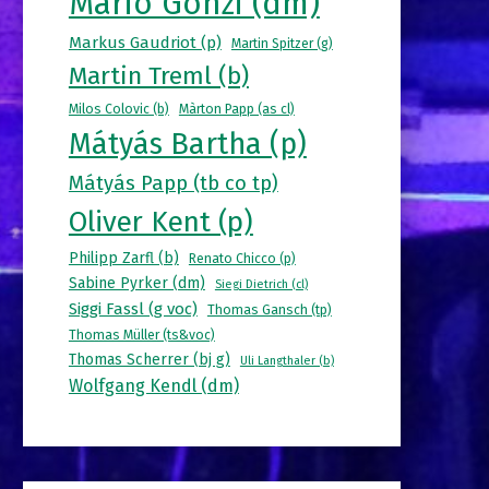
Mario Gonzi (dm)
Markus Gaudriot (p)
Martin Spitzer (g)
Martin Treml (b)
Milos Colovic (b)
Màrton Papp (as cl)
Mátyás Bartha (p)
Mátyás Papp (tb co tp)
Oliver Kent (p)
Philipp Zarfl (b)
Renato Chicco (p)
Sabine Pyrker (dm)
Siegi Dietrich (cl)
Siggi Fassl (g voc)
Thomas Gansch (tp)
Thomas Müller (ts&voc)
Thomas Scherrer (bj g)
Uli Langthaler (b)
Wolfgang Kendl (dm)