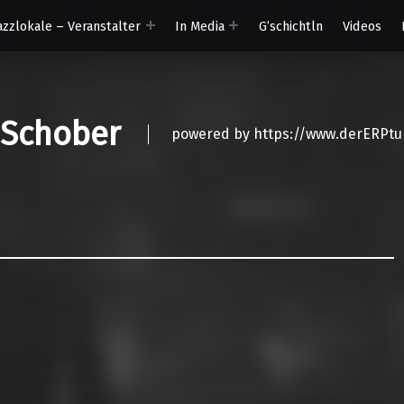
azzlokale – Veranstalter
In Media
G’schichtln
Videos
 Schober
powered by https://www.derERPtu