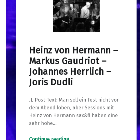
Heinz von Hermann –
Markus Gaudriot –
Johannes Herrlich –
Joris Dudli
JL-Post-Text: Man soll ein Fest nicht vor
dem Abend loben, aber Sessions mit
Heinz von Hermann sax&fl haben eine
sehr hohe…
“Heinz von Hermann – Markus Gaudriot – Johannes Herrlich – Joris Dudli”
Continue reading
…