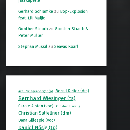
Jatzkapelle
Gerhard Schramke
zu
Bop-Explosion
feat. Lili Maljic
Günther Straub
zu
Günther Straub &
Peter Müller
Stephan Mussil
zu
Seavas Koarl
Bernd Reiter (dm)
Axel Zwingenberger (p)
Bernhard Wiesinger (ts)
Carole Alston (voc)
Christian Havel g
Christian Salfellner (dm)
Dana Gillespie (voc)
Daniel Nösig (tp)