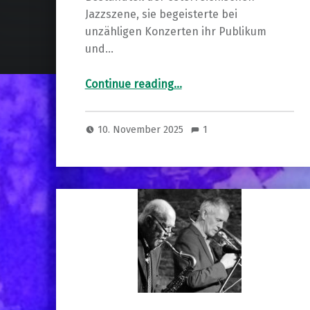
Jazzszene, sie begeisterte bei
unzähligen Konzerten ihr Publikum
und…
“85 Jahre Elly Wright & A Tribute to Leo Wright”
Continue reading
…
10. November 2025
1