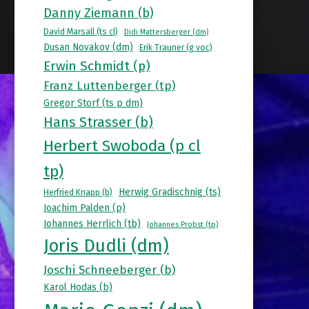
Danny Ziemann (b)
David Marsall (ts cl)
Didi Mattersberger (dm)
Dusan Novakov (dm)
Erik Trauner (g voc)
Erwin Schmidt (p)
Franz Luttenberger (tp)
Gregor Storf (ts p dm)
Hans Strasser (b)
Herbert Swoboda (p cl
tp)
Herwig Gradischnig (ts)
Herfried Knapp (b)
Joachim Palden (p)
Johannes Herrlich (tb)
Johannes Probst (tp)
Joris Dudli (dm)
Joschi Schneeberger (b)
Karol Hodas (b)