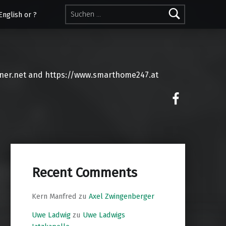
Suchen nach:
English or ?
ner.net and https://www.smarthome247.at
on faceoo
Recent Comments
Kern Manfred
zu
Axel Zwingenberger
Uwe Ladwig
zu
Uwe Ladwigs