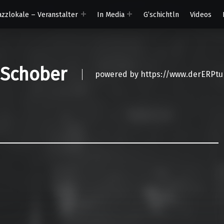
azzlokale – Veranstalter
In Media
G’schichtln
Videos
 Schober
powered by https://www.derERPtu