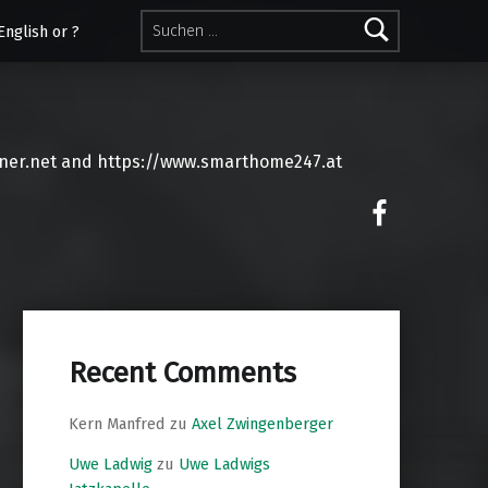
Suchen nach:
English or ?
ner.net and https://www.smarthome247.at
on faceoo
Recent Comments
Kern Manfred
zu
Axel Zwingenberger
Uwe Ladwig
zu
Uwe Ladwigs