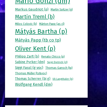
Mario Gonzi (dm)
Markus Gaudriot (p)
Martin Spitzer (g)
Martin Treml (b)
Milos Colovic (b)
Màrton Papp (as cl)
Mátyás Bartha (p)
Mátyás Papp (tb co tp)
Oliver Kent (p)
Philipp Zarfl (b)
Renato Chicco (p)
Sabine Pyrker (dm)
Siegi Dietrich (cl)
Siggi Fassl (g voc)
Thomas Gansch (tp)
Thomas Müller (ts&voc)
Thomas Scherrer (bj g)
Uli Langthaler (b)
Wolfgang Kendl (dm)