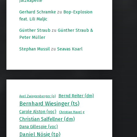
Jatzkapelle
Gerhard Schramke
zu
Bop-Explosion
feat. Lili Maljic
Günther Straub
zu
Günther Straub &
Peter Müller
Stephan Mussil
zu
Seavas Koarl
Bernd Reiter (dm)
Axel Zwingenberger (p)
Bernhard Wiesinger (ts)
Carole Alston (voc)
Christian Havel g
Christian Salfellner (dm)
Dana Gillespie (voc)
Daniel Nösig (tp)