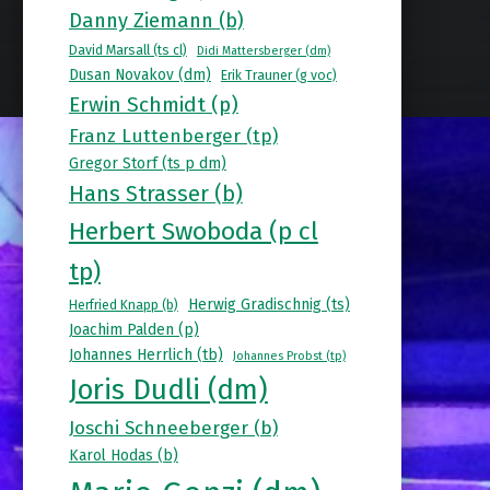
Danny Ziemann (b)
David Marsall (ts cl)
Didi Mattersberger (dm)
Dusan Novakov (dm)
Erik Trauner (g voc)
Erwin Schmidt (p)
Franz Luttenberger (tp)
Gregor Storf (ts p dm)
Hans Strasser (b)
Herbert Swoboda (p cl
tp)
Herwig Gradischnig (ts)
Herfried Knapp (b)
Joachim Palden (p)
Johannes Herrlich (tb)
Johannes Probst (tp)
Joris Dudli (dm)
Joschi Schneeberger (b)
Karol Hodas (b)