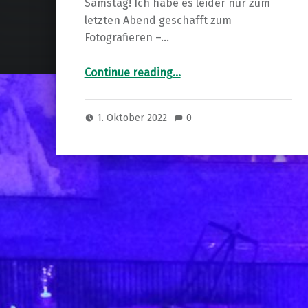
Samstag! Ich habe es leider nur zum
letzten Abend geschafft zum
Fotografieren –…
“40 Years of Mario Gonzi @stage – Notes&Tones – Mariannne Mendt”
Continue reading
…
1. Oktober 2022
0