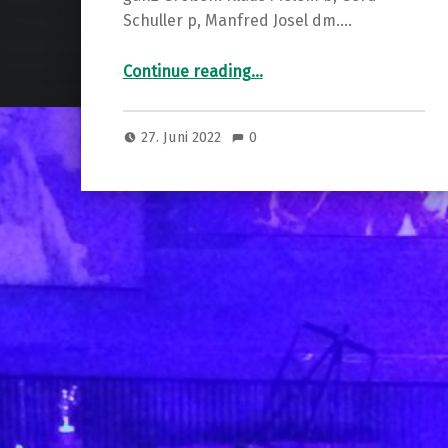
Schuller p, Manfred Josel dm.…
“Zum 80er von Paul McCartney Melem & Schuller & Josel”
Continue reading
…
27. Juni 2022
0