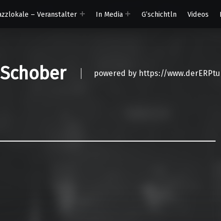
azzlokale – Veranstalter
In Media
G’schichtln
Videos
 Schober
powered by https://www.derERPtu