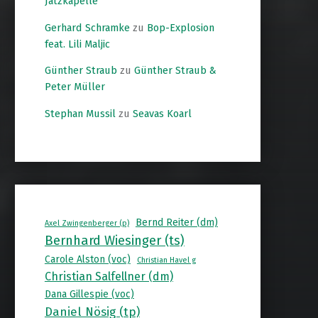
Jatzkapelle
Gerhard Schramke
zu
Bop-Explosion
feat. Lili Maljic
Günther Straub
zu
Günther Straub &
Peter Müller
Stephan Mussil
zu
Seavas Koarl
Bernd Reiter (dm)
Axel Zwingenberger (p)
Bernhard Wiesinger (ts)
Carole Alston (voc)
Christian Havel g
Christian Salfellner (dm)
Dana Gillespie (voc)
Daniel Nösig (tp)