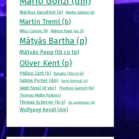
Mario Gonzi (dm)
Markus Gaudriot (p)
Martin Spitzer (g)
Martin Treml (b)
Milos Colovic (b)
Màrton Papp (as cl)
Mátyás Bartha (p)
Mátyás Papp (tb co tp)
Oliver Kent (p)
Philipp Zarfl (b)
Renato Chicco (p)
Sabine Pyrker (dm)
Siegi Dietrich (cl)
Siggi Fassl (g voc)
Thomas Gansch (tp)
Thomas Müller (ts&voc)
Thomas Scherrer (bj g)
Uli Langthaler (b)
Wolfgang Kendl (dm)