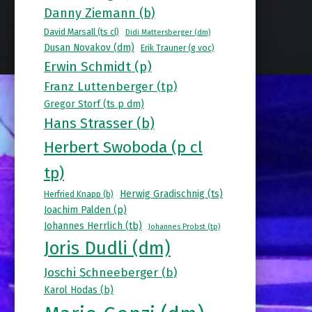
Danny Ziemann (b)
David Marsall (ts cl)
Didi Mattersberger (dm)
Dusan Novakov (dm)
Erik Trauner (g voc)
Erwin Schmidt (p)
Franz Luttenberger (tp)
Gregor Storf (ts p dm)
Hans Strasser (b)
Herbert Swoboda (p cl
tp)
Herwig Gradischnig (ts)
Herfried Knapp (b)
Joachim Palden (p)
Johannes Herrlich (tb)
Johannes Probst (tp)
Joris Dudli (dm)
Joschi Schneeberger (b)
Karol Hodas (b)