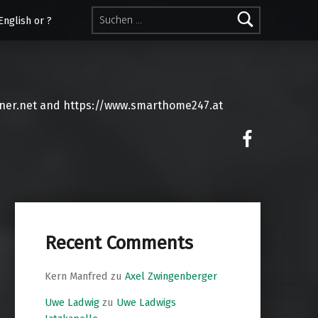
Suchen nach:
English or ?
ner.net and https://www.smarthome247.at
on faceoo
Recent Comments
Kern Manfred
zu
Axel Zwingenberger
Uwe Ladwig
zu
Uwe Ladwigs