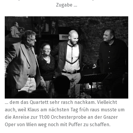
Zugabe …
… dem das Quartett sehr rasch nachkam. Vielleicht
auch, weil Klaus am nächsten Tag früh raus musste um
die Anreise zur 11:00 Orchesterprobe an der Grazer
Oper von Wien weg noch mit Puffer zu schaffen.