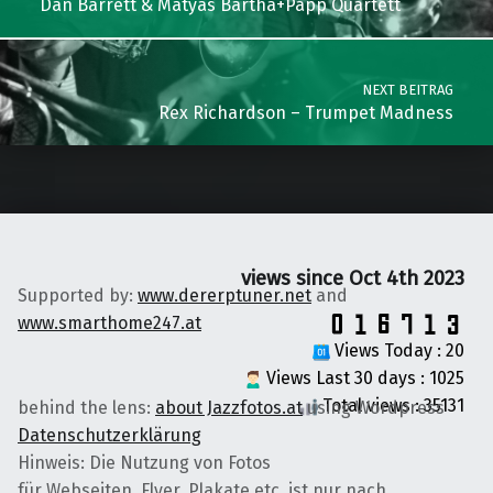
Dan Barrett & Matyas Bartha+Papp Quartett
NEXT BEITRAG
Rex Richardson – Trumpet Madness
views since Oct 4th 2023
Supported by:
www.dererptuner.net
and
www.smarthome247.at
Views Today : 20
Views Last 30 days : 1025
Total views : 35131
behind the lens:
about Jazzfotos.at
using Wordpress
Datenschutzerklärung
Hinweis: Die Nutzung von Fotos
für Webseiten, Flyer, Plakate etc. ist nur nach