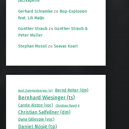
Jatzkapelle
Gerhard Schramke
zu
Bop-Explosion
feat. Lili Maljic
Günther Straub
zu
Günther Straub &
Peter Müller
Stephan Mussil
zu
Seavas Koarl
Bernd Reiter (dm)
Axel Zwingenberger (p)
Bernhard Wiesinger (ts)
Carole Alston (voc)
Christian Havel g
Christian Salfellner (dm)
Dana Gillespie (voc)
Daniel Nösig (tp)