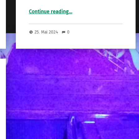
“Duke Heitger & The Papp Bros. Band”
Continue reading
…
25. Mai 2024
0