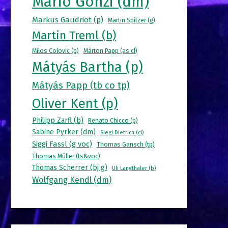
Mario Gonzi (dm)
Markus Gaudriot (p)
Martin Spitzer (g)
Martin Treml (b)
Milos Colovic (b)
Màrton Papp (as cl)
Mátyás Bartha (p)
Mátyás Papp (tb co tp)
Oliver Kent (p)
Philipp Zarfl (b)
Renato Chicco (p)
Sabine Pyrker (dm)
Siegi Dietrich (cl)
Siggi Fassl (g voc)
Thomas Gansch (tp)
Thomas Müller (ts&voc)
Thomas Scherrer (bj g)
Uli Langthaler (b)
Wolfgang Kendl (dm)