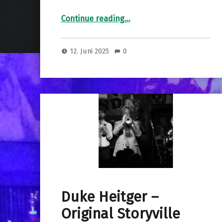
“Duke Heitger & Marsall / Bartha”
Continue reading
…
12. Juni 2025
0
Duke Heitger –
Original Storyville