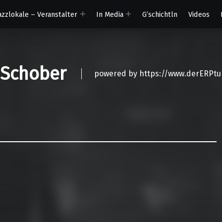
azzlokale – Veranstalter
In Media
G’schichtln
Videos
 Schober
powered by https://www.derERPtu