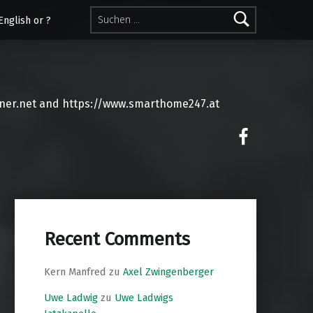
Suchen nach:
English or ?
ner.net and https://www.smarthome247.at
on faceoo
Recent Comments
Kern Manfred
zu
Axel Zwingenberger
Uwe Ladwig
zu
Uwe Ladwigs