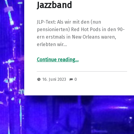
Jazzband
JLP-Text: Als wir mit den (nun
pensionierten) Red Hot Pods in den 90-
ern erstmals in New Orleans waren,
erlebten wir…
“Duke Heitger – Original Storyville Jazzband”
Continue reading
…
16. Juni 2023
0