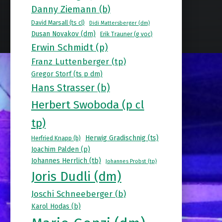
Danny Ziemann (b)
David Marsall (ts cl)
Didi Mattersberger (dm)
Dusan Novakov (dm)
Erik Trauner (g voc)
Erwin Schmidt (p)
Franz Luttenberger (tp)
Gregor Storf (ts p dm)
Hans Strasser (b)
Herbert Swoboda (p cl
tp)
Herwig Gradischnig (ts)
Herfried Knapp (b)
Joachim Palden (p)
Johannes Herrlich (tb)
Johannes Probst (tp)
Joris Dudli (dm)
Joschi Schneeberger (b)
Karol Hodas (b)