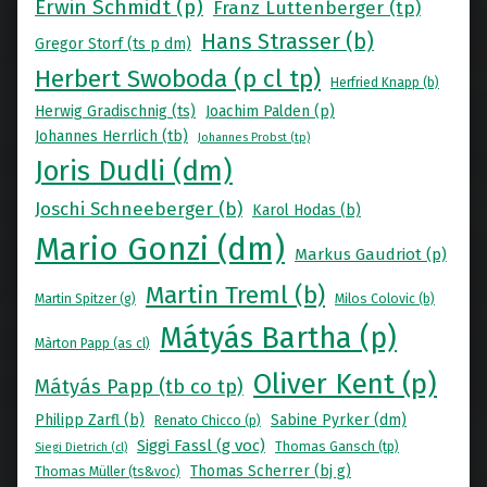
Erwin Schmidt (p)
Franz Luttenberger (tp)
Hans Strasser (b)
Gregor Storf (ts p dm)
Herbert Swoboda (p cl tp)
Herfried Knapp (b)
Herwig Gradischnig (ts)
Joachim Palden (p)
Johannes Herrlich (tb)
Johannes Probst (tp)
Joris Dudli (dm)
Joschi Schneeberger (b)
Karol Hodas (b)
Mario Gonzi (dm)
Markus Gaudriot (p)
Martin Treml (b)
Martin Spitzer (g)
Milos Colovic (b)
Mátyás Bartha (p)
Màrton Papp (as cl)
Oliver Kent (p)
Mátyás Papp (tb co tp)
Philipp Zarfl (b)
Sabine Pyrker (dm)
Renato Chicco (p)
Siggi Fassl (g voc)
Thomas Gansch (tp)
Siegi Dietrich (cl)
Thomas Scherrer (bj g)
Thomas Müller (ts&voc)