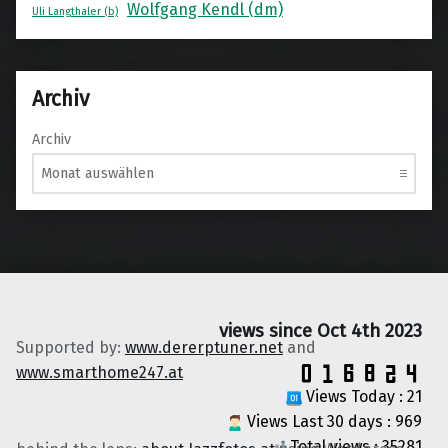
Wolfgang Kendl (dm)
Uli Langthaler (b)
Archiv
Archiv
views since Oct 4th 2023
Supported by:
www.dererptuner.net
and
www.smarthome247.at
Views Today : 21
Views Last 30 days : 969
Total views : 35281