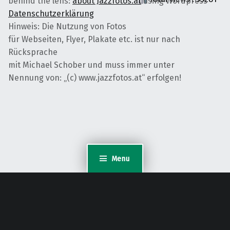
behind the lens:
about Jazzfotos.at
using Wordpress
Datenschutzerklärung
Hinweis: Die Nutzung von Fotos
für Webseiten, Flyer, Plakate etc. ist nur nach
Rücksprache
mit Michael Schober und muss immer unter
Nennung von: „(c) www.jazzfotos.at“ erfolgen!
Menu