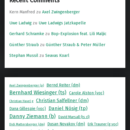
Recent Comments
Kern Manfred
zu
Axel Zwingenberger
Uwe Ladwig
zu
Uwe Ladwigs Jatzkapelle
Gerhard Schramke
zu
Bop-Explosion feat. Lili Maljic
Günther Straub
zu
Günther Straub & Peter Müller
Stephan Mussil
zu
Seavas Koarl
Bernd Reiter (dm)
Axel Zwingenberger (p)
Bernhard Wiesinger (ts)
Carole Alston (voc)
Christian Salfellner (dm)
Christian Havel g
Daniel Nösig (tp)
Dana Gillespie (voc)
Danny Ziemann (b)
David Marsall (ts cl)
Dusan Novakov (dm)
Erik Trauner (g voc)
Didi Mattersberger (dm)